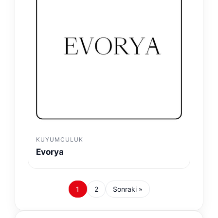
KUYUMCULUK
Evorya
1
2
Sonraki »