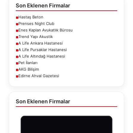
Son Eklenen Firmalar
Hastaş Beton
■
Prenses Night Club
■
Enes Kaplan Avukatlık Bürosu
■
Trend Yapı Akustik
■
A Life Ankara Hastanesi
■
A Life Pursaklar Hastanesi
■
A Life Altındağ Hastanesi
■
Pet İlanları
■
AKG Bilişim
■
Edirne Ahval Gazetesi
■
Son Eklenen Firmalar