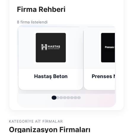
Firma Rehberi
8 firma listelendi
n
Prenses Night Club
Enes Kaplan
Avukatlık Büro
KATEGORIYE AIT FIRMALAR
Organizasyon Firmaları