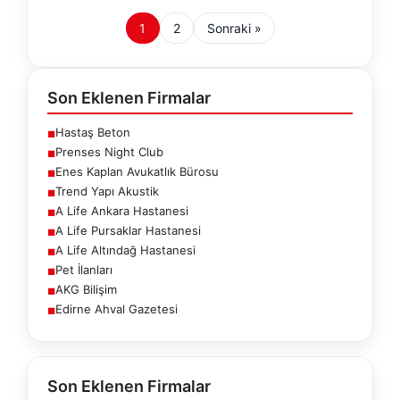
1
2
Sonraki »
Son Eklenen Firmalar
Hastaş Beton
■
Prenses Night Club
■
Enes Kaplan Avukatlık Bürosu
■
Trend Yapı Akustik
■
A Life Ankara Hastanesi
■
A Life Pursaklar Hastanesi
■
A Life Altındağ Hastanesi
■
Pet İlanları
■
AKG Bilişim
■
Edirne Ahval Gazetesi
■
Son Eklenen Firmalar