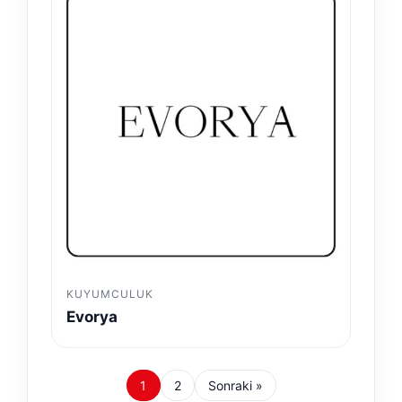
KUYUMCULUK
Evorya
1
2
Sonraki »