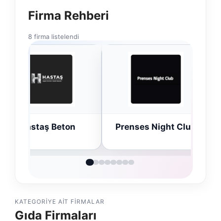
Firma Rehberi
8 firma listelendi
n
Prenses Night Club
Enes Kaplan
Avukatlık Büro
KATEGORIYE AIT FIRMALAR
Gıda Firmaları