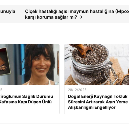
yunuyla
Çiçek hastalığı aşısı maymun hastalığına (Mpox
karşı koruma sağlar mı? →
25
28/12/2025
kiroğlu’nun Sağlık Durumu
Doğal Enerji Kaynağı! Tokluk
Kafasına Kapı Düşen Ünlü
Süresini Artırarak Aşırı Yeme
Alışkanlığını Engelliyor