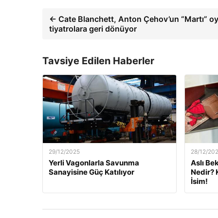
← Cate Blanchett, Anton Çehov’un “Martı” o
tiyatrolara geri dönüyor
Tavsiye Edilen Haberler
29/12/2025
28/12/20
Yerli Vagonlarla Savunma
Aslı Be
Sanayisine Güç Katılıyor
Nedir? 
İsim!