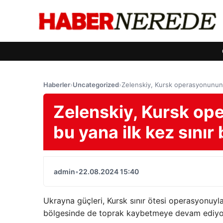
Haberler
›
Uncategorized
›
Zelenskiy, Kursk operasyonunun b
Zelenskiy, Kursk o
bu yana ilk kez sınır 
admin
•
22.08.2024 15:40
Ukrayna güçleri, Kursk sınır ötesi operasyonuyl
bölgesinde de toprak kaybetmeye devam ediyo