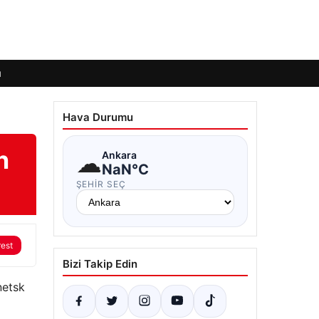
ı
Hava Durumu
n
☁
Ankara
NaN°C
ŞEHIR SEÇ
rest
Bizi Takip Edin
netsk