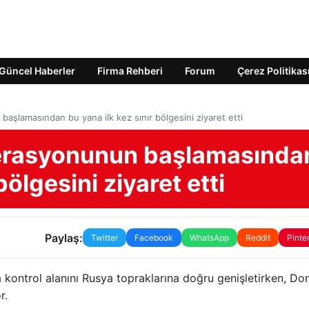
Güncel Haberler
Firma Rehberi
Forum
Çerez Politikas
aşlamasından bu yana ilk kez sınır bölgesini ziyaret etti
perasyonunun başlamasında
bölgesini ziyaret etti
Paylaş:
Twitter
Facebook
WhatsApp
Reddit
Pinte
a kontrol alanını Rusya topraklarına doğru genişletirken, Do
r.