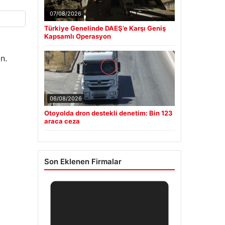
07/08/2026
Türkiye Genelinde DAEŞ’e Karşı Geniş
Kapsamlı Operasyon
n.
06/08/2026
Otoyolda dron destekli denetim: Bin 123
araca ceza
Son Eklenen Firmalar