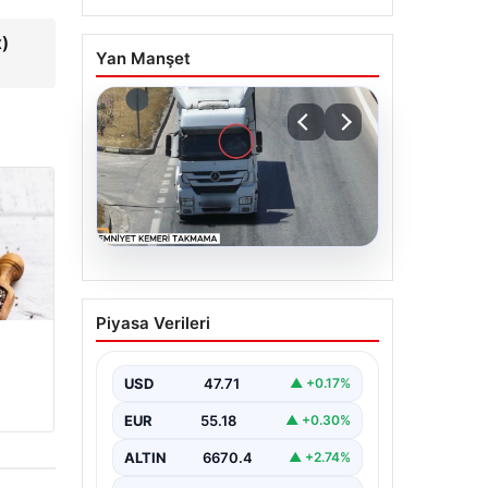
)
Yan Manşet
06.08.2026
Otoyolda dron destekli
Piyasa Verileri
denetim: Bin 123 araca
ceza
USD
47.71
▲ +0.17%
EUR
55.18
▲ +0.30%
ALTIN
6670.4
▲ +2.74%