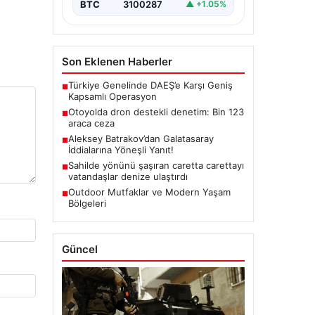
BTC
3100287
▲ +1.05%
Son Eklenen Haberler
Türkiye Genelinde DAEŞ’e Karşı Geniş
■
Kapsamlı Operasyon
Otoyolda dron destekli denetim: Bin 123
■
araca ceza
Aleksey Batrakov’dan Galatasaray
■
İddialarına Yöneşli Yanıt!
Sahilde yönünü şaşıran caretta carettayı
■
vatandaşlar denize ulaştırdı
Outdoor Mutfaklar ve Modern Yaşam
■
Bölgeleri
Güncel