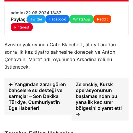
admin
•
22.08.2024 13:37
Paylaş:
Twitter
Facebook
WhatsApp
Reddit
Pinterest
Avustralyalı oyuncu Cate Blanchett, altı yıl aradan
sonra ilk kez tiyatro sahnesine dönecek ve Anton
Çehov’un “Martı” adlı oyununda Arkadina rolünü
üstlenecek.
← Yangından zarar gören
Zelenskiy, Kursk
bahçelere su desteği ve
operasyonunun
sarnıçlar – Son Dakika
başlamasından bu
Türkiye, Cumhuriyet’in
yana ilk kez sınır
Ege Haberleri
bölgesini ziyaret etti
→