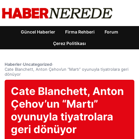
Güncel Haberler
Firma Rehberi
Forum
Çerez Politikası
Haberler
›
Uncategorized
›
Cate Blanchett, Anton Çehov’un “Martı” oyunuyla tiyatrolara geri
dönüyor
Cate Blanchett, Anton
Çehov’un “Martı”
oyunuyla tiyatrolara
geri dönüyor