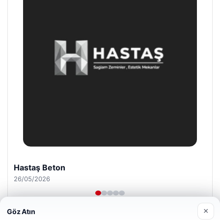
Prenses Night Club
29/04/2026
×
Göz Atın
Web sitemizi nasıl kullandığınızı daha iyi anlayabilmek,