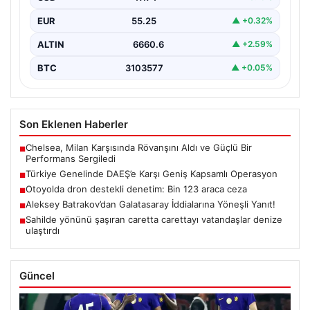
gerçekleştirildi. Jandarma…
EUR
55.25
▲ +0.32%
ALTIN
6660.6
▲ +2.59%
BTC
3103577
▲ +0.05%
Son Eklenen Haberler
Chelsea, Milan Karşısında Rövanşını Aldı ve Güçlü Bir
■
Performans Sergiledi
Türkiye Genelinde DAEŞ’e Karşı Geniş Kapsamlı Operasyon
■
Otoyolda dron destekli denetim: Bin 123 araca ceza
■
Aleksey Batrakov’dan Galatasaray İddialarına Yöneşli Yanıt!
■
Sahilde yönünü şaşıran caretta carettayı vatandaşlar denize
■
ulaştırdı
Güncel