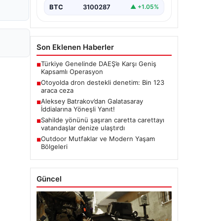
BTC
3100287
▲ +1.05%
Son Eklenen Haberler
Türkiye Genelinde DAEŞ’e Karşı Geniş
■
Kapsamlı Operasyon
Otoyolda dron destekli denetim: Bin 123
■
araca ceza
Aleksey Batrakov’dan Galatasaray
■
İddialarına Yöneşli Yanıt!
Sahilde yönünü şaşıran caretta carettayı
■
vatandaşlar denize ulaştırdı
Outdoor Mutfaklar ve Modern Yaşam
■
Bölgeleri
Güncel