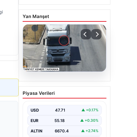
gi
Yan Manşet
06.08.2026
Otoyolda dron destekli
Piyasa Verileri
denetim: Bin 123 araca
ceza
USD
47.71
▲ +0.17%
EUR
55.18
▲ +0.30%
ALTIN
6670.4
▲ +2.74%