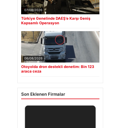
07/08/2026
Türkiye Genelinde DAEŞ’e Karşı Geniş
Kapsamlı Operasyon
06/08/2026
Otoyolda dron destekli denetim: Bin 123
araca ceza
Son Eklenen Firmalar