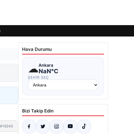
ı
Hava Durumu
☁
Ankara
NaN°C
ŞEHIR SEÇ
Bizi Takip Edin
#19240