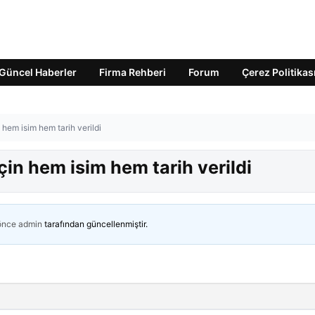
Güncel Haberler
Firma Rehberi
Forum
Çerez Politikas
in hem isim hem tarih verildi
 için hem isim hem tarih verildi
 önce
admin
tarafından güncellenmiştir.