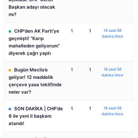
Başkan adayı olacak
mı?
CHP’den AK Parti’ye
1
1
18 saat 58
dakika önce
geçmişti! “Karşı
mahalleden geliyorum”
diyerek çağrı yaptı
Bugün Meclis’e
1
1
18 saat 58
dakika önce
geliyor! 12 maddelik
çerçeve yasa teklifinde
neler var?
SON DAKİKA | CHP’de
1
1
18 saat 58
dakika önce
8 ile yeni il başkanı
atandı!