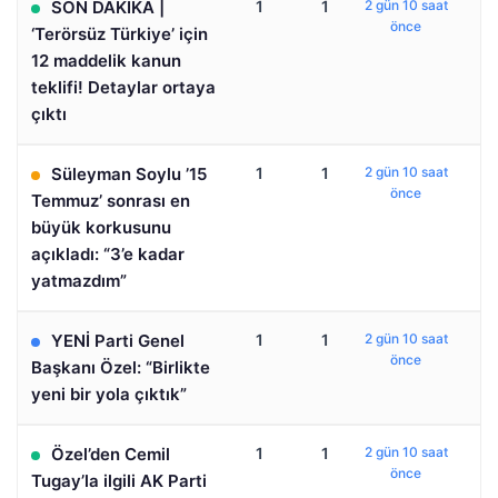
SON DAKİKA |
1
1
2 gün 10 saat
önce
‘Terörsüz Türkiye’ için
12 maddelik kanun
teklifi! Detaylar ortaya
çıktı
Süleyman Soylu ’15
1
1
2 gün 10 saat
önce
Temmuz’ sonrası en
büyük korkusunu
açıkladı: “3’e kadar
yatmazdım”
YENİ Parti Genel
1
1
2 gün 10 saat
önce
Başkanı Özel: “Birlikte
yeni bir yola çıktık”
Özel’den Cemil
1
1
2 gün 10 saat
önce
Tugay’la ilgili AK Parti