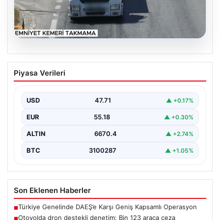
06.08.2026
Otoyolda dron destekli denetim: Bin
Piyasa Verileri
123 araca ceza
USD
47.71
▲ +0.17%
EUR
55.18
▲ +0.30%
ALTIN
6670.4
▲ +2.74%
BTC
3100287
▲ +1.05%
Son Eklenen Haberler
Türkiye Genelinde DAEŞ’e Karşı Geniş Kapsamlı Operasyon
■
Otoyolda dron destekli denetim: Bin 123 araca ceza
■