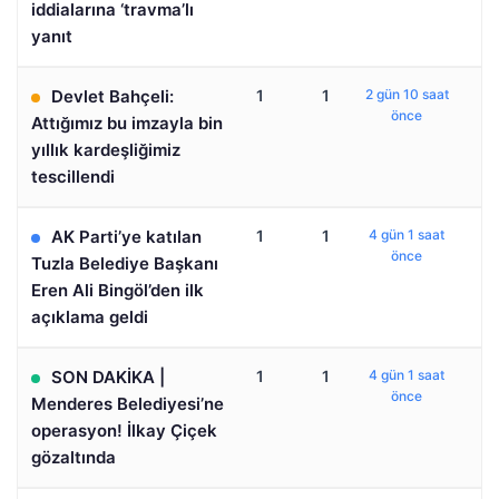
iddialarına ‘travma’lı
yanıt
Devlet Bahçeli:
1
1
2 gün 10 saat
önce
Attığımız bu imzayla bin
yıllık kardeşliğimiz
tescillendi
AK Parti’ye katılan
1
1
4 gün 1 saat
önce
Tuzla Belediye Başkanı
Eren Ali Bingöl’den ilk
açıklama geldi
SON DAKİKA |
1
1
4 gün 1 saat
önce
Menderes Belediyesi’ne
operasyon! İlkay Çiçek
gözaltında