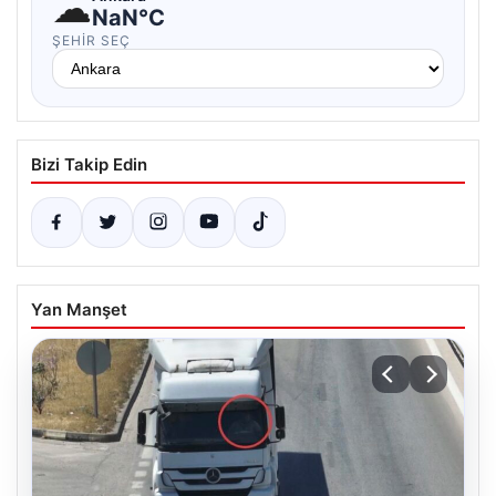
☁
NaN°C
ŞEHIR SEÇ
Bizi Takip Edin
Yan Manşet