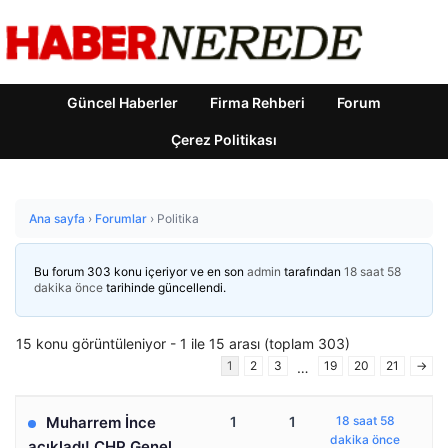
Güncel Haberler
Firma Rehberi
Forum
Çerez Politikası
Ana sayfa
›
Forumlar
›
Politika
Bu forum 303 konu içeriyor ve en son
admin
tarafından
18 saat 58
dakika önce
tarihinde güncellendi.
15 konu görüntüleniyor - 1 ile 15 arası (toplam 303)
1
2
3
19
20
21
→
…
Muharrem İnce
1
1
18 saat 58
dakika önce
açıkladı! CHP Genel