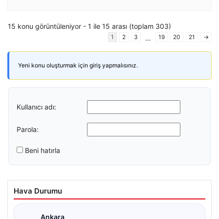
15 konu görüntüleniyor - 1 ile 15 arası (toplam 303)
1
2
3
19
20
21
→
…
Yeni konu oluşturmak için giriş yapmalısınız.
Kullanıcı adı:
Parola:
Beni hatırla
Hava Durumu
Ankara