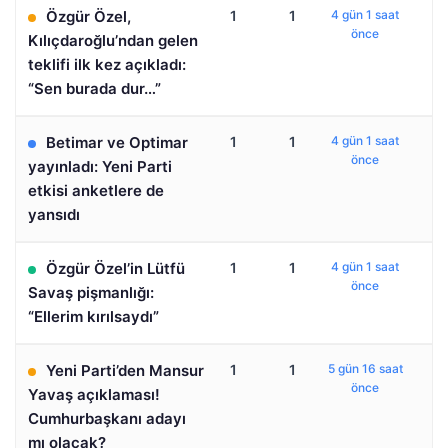
Özgür Özel,
1
1
4 gün 1 saat
önce
Kılıçdaroğlu’ndan gelen
teklifi ilk kez açıkladı:
“Sen burada dur…”
Betimar ve Optimar
1
1
4 gün 1 saat
önce
yayınladı: Yeni Parti
etkisi anketlere de
yansıdı
Özgür Özel’in Lütfü
1
1
4 gün 1 saat
önce
Savaş pişmanlığı:
“Ellerim kırılsaydı”
Yeni Parti’den Mansur
1
1
5 gün 16 saat
önce
Yavaş açıklaması!
Cumhurbaşkanı adayı
mı olacak?