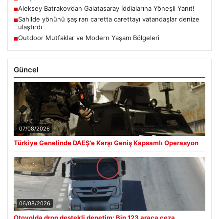
Aleksey Batrakov’dan Galatasaray İddialarına Yöneşli Yanıt!
■
Sahilde yönünü şaşıran caretta carettayı vatandaşlar denize
■
ulaştırdı
Outdoor Mutfaklar ve Modern Yaşam Bölgeleri
■
Güncel
07/08/2026
Türkiye Genelinde DAEŞ’e Karşı Geniş Kapsamlı Operasyon
06/08/2026
Otoyolda dron destekli denetim: Bin 123 araca ceza