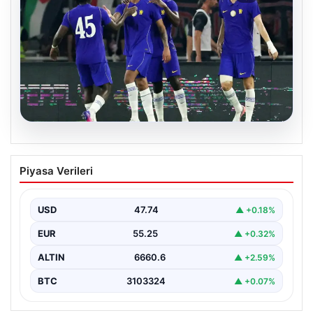
08.08.2026
Chelsea, Milan Karşısında Rövanşını
Piyasa Verileri
Aldı ve Güçlü Bir Performans Sergiledi
İlk hazırlık maçında zorlu rakibi karşısında galibiyet
almakta zorlanan Chelsea, bu kez Milan'a karşı…
USD
47.74
▲ +0.18%
EUR
55.25
▲ +0.32%
ALTIN
6660.6
▲ +2.59%
BTC
3103324
▲ +0.07%