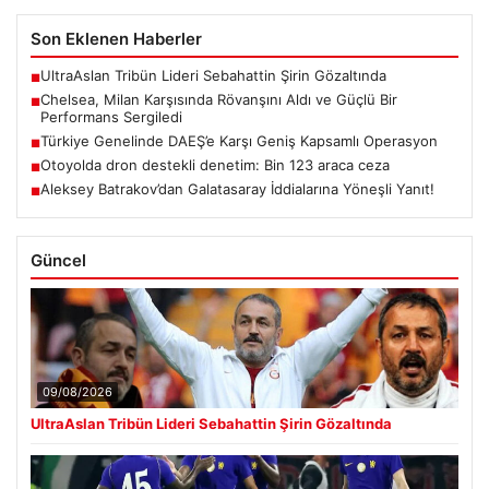
Son Eklenen Haberler
UltraAslan Tribün Lideri Sebahattin Şirin Gözaltında
■
Chelsea, Milan Karşısında Rövanşını Aldı ve Güçlü Bir
■
Performans Sergiledi
Türkiye Genelinde DAEŞ’e Karşı Geniş Kapsamlı Operasyon
■
Otoyolda dron destekli denetim: Bin 123 araca ceza
■
Aleksey Batrakov’dan Galatasaray İddialarına Yöneşli Yanıt!
■
Güncel
09/08/2026
UltraAslan Tribün Lideri Sebahattin Şirin Gözaltında