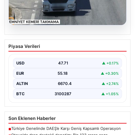
06.08.2026
Otoyolda dron destekli denetim: Bin
Piyasa Verileri
123 araca ceza
USD
47.71
▲ +0.17%
EUR
55.18
▲ +0.30%
ALTIN
6670.4
▲ +2.74%
BTC
3100287
▲ +1.05%
Son Eklenen Haberler
Türkiye Genelinde DAEŞ’e Karşı Geniş Kapsamlı Operasyon
■