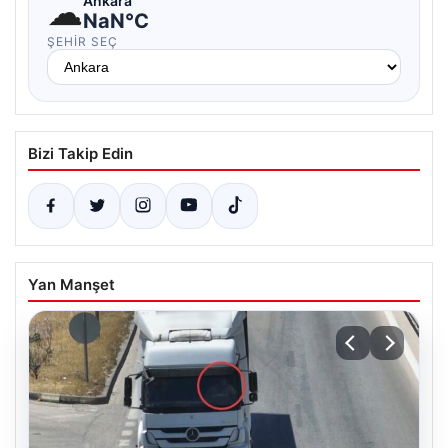
☁
Ankara
NaN°C
ŞEHIR SEÇ
Bizi Takip Edin
Yan Manşet