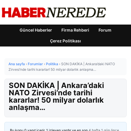
Güncel Haberler
Firma Rehberi
Forum
Çerez Politikası
Ana sayfa
›
Forumlar
›
Politika
›
SON DAKİKA | Ankara’daki NATO
Zirvesi’nde tarihi kararlar! 50 milyar dolarlık anlaşma…
SON DAKİKA | Ankara’daki
NATO Zirvesi’nde tarihi
kararlar! 50 milyar dolarlık
anlaşma…
Bu konu 0 yanıt içerir, 1 izleyen vardır ve en son
4 hafta 1 gün önce