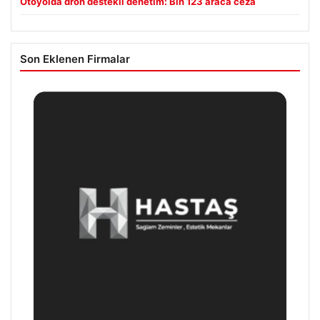
Otoyolda dron destekli denetim: Bin 123 araca ceza
Son Eklenen Firmalar