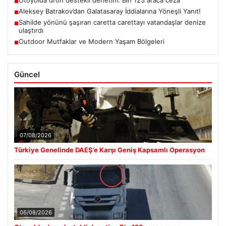
Otoyolda dron destekli denetim: Bin 123 araca ceza
■
Aleksey Batrakov’dan Galatasaray İddialarına Yöneşli Yanıt!
■
Sahilde yönünü şaşıran caretta carettayı vatandaşlar denize
■
ulaştırdı
Outdoor Mutfaklar ve Modern Yaşam Bölgeleri
■
Güncel
07/08/2026
Türkiye Genelinde DAEŞ’e Karşı Geniş Kapsamlı Operasyon
06/08/2026