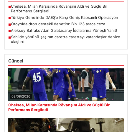
Chelsea, Milan Karşısında Rövanşını Aldı ve Güçlü Bir
■
Performans Sergiledi
Türkiye Genelinde DAEŞ’e Karşı Geniş Kapsamlı Operasyon
■
Otoyolda dron destekli denetim: Bin 123 araca ceza
■
Aleksey Batrakov’dan Galatasaray İddialarına Yöneşli Yanıt!
■
Sahilde yönünü şaşıran caretta carettayı vatandaşlar denize
■
ulaştırdı
Güncel
08/08/2026
Chelsea, Milan Karşısında Rövanşını Aldı ve Güçlü Bir
Performans Sergiledi