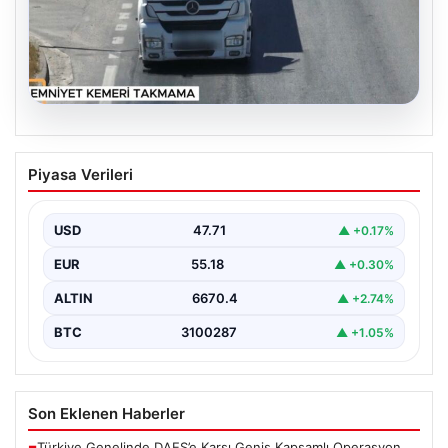
06.08.2026
Otoyolda dron destekli denetim: Bin
Piyasa Verileri
123 araca ceza
USD
47.71
▲ +0.17%
EUR
55.18
▲ +0.30%
ALTIN
6670.4
▲ +2.74%
BTC
3100287
▲ +1.05%
Son Eklenen Haberler
Türkiye Genelinde DAEŞ’e Karşı Geniş Kapsamlı Operasyon