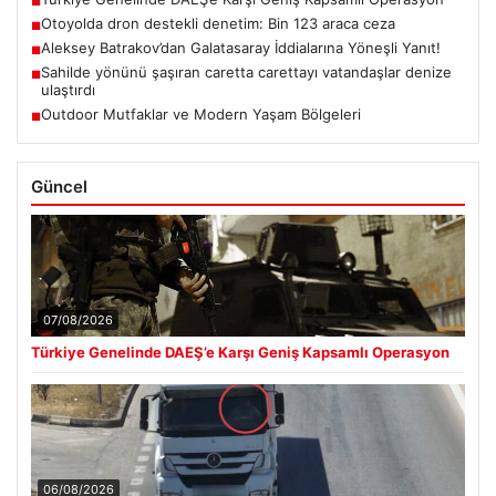
■
Otoyolda dron destekli denetim: Bin 123 araca ceza
■
Aleksey Batrakov’dan Galatasaray İddialarına Yöneşli Yanıt!
■
Sahilde yönünü şaşıran caretta carettayı vatandaşlar denize
■
ulaştırdı
Outdoor Mutfaklar ve Modern Yaşam Bölgeleri
■
Güncel
07/08/2026
Türkiye Genelinde DAEŞ’e Karşı Geniş Kapsamlı Operasyon
06/08/2026