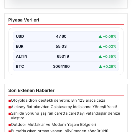
05.08.2026
Aleksey Batrakov’dan Galatasaray
Piyasa Verileri
İddialarına Yöneşli Yanıt!
Son zamanlarda transfer gündeminde önemli yer tutan
genç futbolcu Aleksey Batrakov, adı Galatasaray ile…
USD
47.60
▲ +0.06%
EUR
55.03
▲ +0.03%
ALTIN
6531.9
▲ +0.55%
BTC
3064190
▲ +0.26%
Son Eklenen Haberler
Otoyolda dron destekli denetim: Bin 123 araca ceza
■
Aleksey Batrakov’dan Galatasaray İddialarına Yöneşli Yanıt!
■
Sahilde yönünü şaşıran caretta carettayı vatandaşlar denize
■
ulaştırdı
Outdoor Mutfaklar ve Modern Yaşam Bölgeleri
■
Bursa’da çıkan orman yangını büyümeden söndürüldü
■