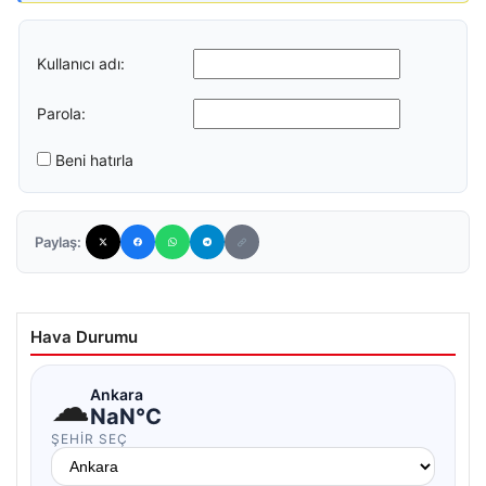
Kullanıcı adı:
Parola:
Beni hatırla
Paylaş:
Hava Durumu
☁
Ankara
NaN°C
ŞEHIR SEÇ