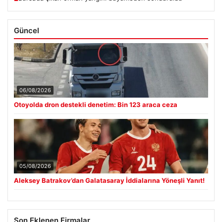
Güncel
06/08/2026
Otoyolda dron destekli denetim: Bin 123 araca ceza
05/08/2026
Aleksey Batrakov’dan Galatasaray İddialarına Yöneşli Yanıt!
Son Eklenen Firmalar