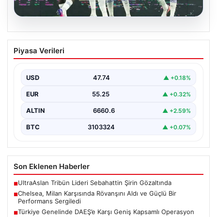
08.08.2026
Chelsea, Milan Karşısında Rövanşını
Piyasa Verileri
Aldı ve Güçlü Bir Performans Sergiledi
İlk hazırlık maçında zorlu rakibi karşısında galibiyet
almakta zorlanan Chelsea, bu kez Milan'a karşı…
USD
47.74
▲ +0.18%
EUR
55.25
▲ +0.32%
ALTIN
6660.6
▲ +2.59%
BTC
3103324
▲ +0.07%
Son Eklenen Haberler
UltraAslan Tribün Lideri Sebahattin Şirin Gözaltında
■
Chelsea, Milan Karşısında Rövanşını Aldı ve Güçlü Bir
■
Performans Sergiledi
Türkiye Genelinde DAEŞ’e Karşı Geniş Kapsamlı Operasyon
■