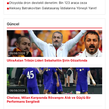
Otoyolda dron destekli denetim: Bin 123 araca ceza
■
Aleksey Batrakov’dan Galatasaray İddialarına Yöneşli Yanıt!
■
Güncel
09/08/2026
UltraAslan Tribün Lideri Sebahattin Şirin Gözaltında
08/08/2026
Chelsea, Milan Karşısında Rövanşını Aldı ve Güçlü Bir
Performans Sergiledi