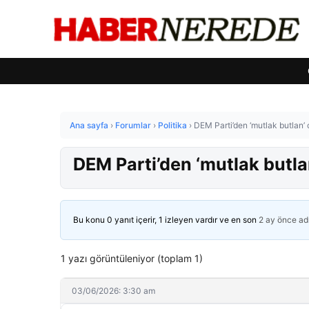
Ana sayfa
›
Forumlar
›
Politika
›
DEM Parti’den ‘mutlak butlan’ ç
DEM Parti’den ‘mutlak butlan
Bu konu 0 yanıt içerir, 1 izleyen vardır ve en son
2 ay önce
ad
1 yazı görüntüleniyor (toplam 1)
03/06/2026: 3:30 am