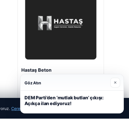
Hastaş Beton
26/05/2026
×
Göz Atın
DEM Parti’den ‘mutlak butlan’ çıkışı:
Açıkça ilan ediyoruz!
ıyoruz.
Çerez Politikamız
Reddet
Kabul Et