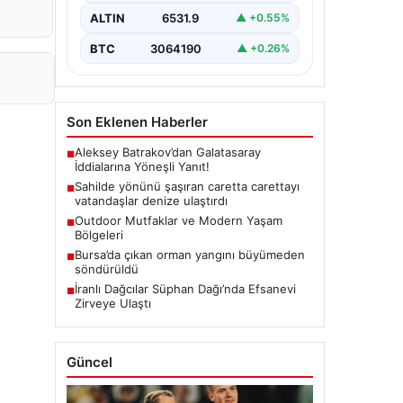
ALTIN
6531.9
▲ +0.55%
BTC
3064190
▲ +0.26%
Son Eklenen Haberler
Aleksey Batrakov’dan Galatasaray
■
İddialarına Yöneşli Yanıt!
Sahilde yönünü şaşıran caretta carettayı
■
vatandaşlar denize ulaştırdı
Outdoor Mutfaklar ve Modern Yaşam
■
Bölgeleri
Bursa’da çıkan orman yangını büyümeden
■
söndürüldü
İranlı Dağcılar Süphan Dağı’nda Efsanevi
■
Zirveye Ulaştı
Güncel