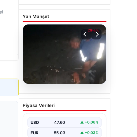
el
Yan Manşet
05.08.2026
Sahilde yönünü şaşıran
Piyasa Verileri
caretta carettayı
vatandaşlar denize
ulaştırdı
USD
47.60
▲ +0.06%
EUR
55.03
▲ +0.03%