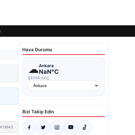
ı
Hava Durumu
☁
Ankara
NaN°C
ŞEHIR SEÇ
Bizi Takip Edin
#19943