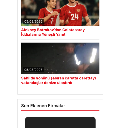
05/08/2026
Aleksey Batrakov’dan Galatasaray
İddialarına Yöneşli Yanıt!
05/08/2026
Sahilde yönünü şaşıran caretta carettayı
vatandaşlar denize ulaştırdı
Son Eklenen Firmalar