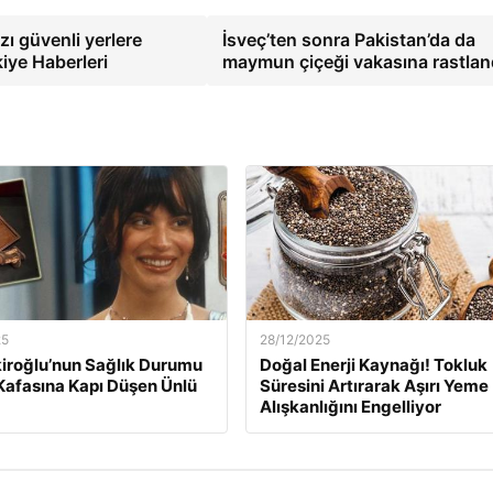
ı güvenli yerlere
İsveç’ten sonra Pakistan’da da
iye Haberleri
maymun çiçeği vakasına rastlan
25
28/12/2025
kiroğlu’nun Sağlık Durumu
Doğal Enerji Kaynağı! Tokluk
Kafasına Kapı Düşen Ünlü
Süresini Artırarak Aşırı Yeme
Alışkanlığını Engelliyor