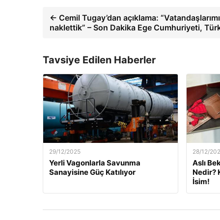
← Cemil Tugay’dan açıklama: “Vatandaşlarımız
naklettik” – Son Dakika Ege Cumhuriyeti, Türk
Tavsiye Edilen Haberler
29/12/2025
28/12/20
Yerli Vagonlarla Savunma
Aslı Be
Sanayisine Güç Katılıyor
Nedir? 
İsim!