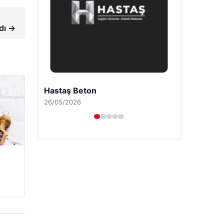
dı →
Prenses Night Club
29/04/2026