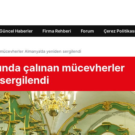
Güncel Haberler
Firma Rehberi
Forum
Çerez Politikas
 mücevherler Almanya’da yeniden sergilendi
unda çalınan mücevherler
sergilendi