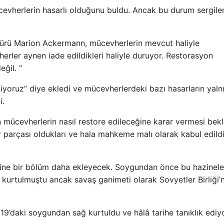
ücevherlerin hasarlı olduğunu buldu. Ancak bu durum sergil
ürü Marion Ackermann, mücevherlerin mevcut haliyle
vherler aynen iade edildikleri haliyle duruyor. Restorasyon
ğil. “
iyoruz” diye ekledi ve mücevherlerdeki bazı hasarların yaln
i.
 mücevherlerin nasıl restore edileceğine karar vermesi bekl
 parçası oldukları ve hala mahkeme malı olarak kabul edildi
hine bir bölüm daha ekleyecek. Soygundan önce bu hazineler 
urtulmuştu ancak savaş ganimeti olarak Sovyetler Birliği’
19’daki soygundan sağ kurtuldu ve hâlâ tarihe tanıklık ediyo