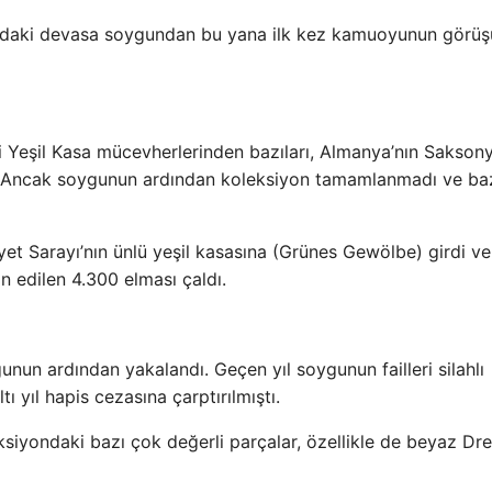
19’daki devasa soygundan bu yana ilk kez kamuoyunun görü
hi Yeşil Kasa mücevherlerinden bazıları, Almanya’nın Sakson
i. Ancak soygunun ardından koleksiyon tamamlanmadı ve ba
yet Sarayı’nın ünlü yeşil kasasına (Grünes Gewölbe) girdi ve
n edilen 4.300 elması çaldı.
nun ardından yakalandı. Geçen yıl soygunun failleri silahlı
tı yıl hapis cezasına çarptırılmıştı.
iyondaki bazı çok değerli parçalar, özellikle de beyaz Dr