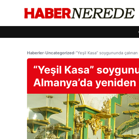
Haberler
›
Uncategorized
›
“Yeşil Kasa” soygununda çalınan
“Yeşil Kasa” soygun
Almanya’da yeniden 