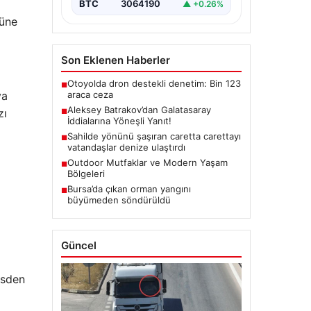
BTC
3064190
▲ +0.26%
şüne
Son Eklenen Haberler
Otoyolda dron destekli denetim: Bin 123
■
araca ceza
ya
Aleksey Batrakov’dan Galatasaray
zı
■
İddialarına Yöneşli Yanıt!
Sahilde yönünü şaşıran caretta carettayı
■
vatandaşlar denize ulaştırdı
Outdoor Mutfaklar ve Modern Yaşam
■
Bölgeleri
Bursa’da çıkan orman yangını
■
büyümeden söndürüldü
Güncel
esden