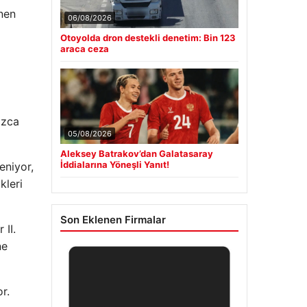
enen
06/08/2026
Otoyolda dron destekli denetim: Bin 123
araca ceza
ızca
05/08/2026
Aleksey Batrakov’dan Galatasaray
İddialarına Yöneşli Yanıt!
eniyor,
kleri
Son Eklenen Firmalar
II.
ne
r.