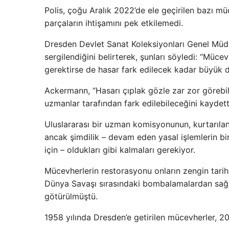
Polis, çoğu Aralık 2022’de ele geçirilen bazı m
parçaların ihtişamını pek etkilemedi.
Dresden Devlet Sanat Koleksiyonları Genel Müd
sergilendiğini belirterek, şunları söyledi: “Müce
gerektirse de hasar fark edilecek kadar büyük de
Ackermann, “Hasarı çıplak gözle zar zor görebil
uzmanlar tarafından fark edilebileceğini kaydett
Uluslararası bir uzman komisyonunun, kurtarılan
ancak şimdilik – devam eden yasal işlemlerin bir
için – oldukları gibi kalmaları gerekiyor.
Mücevherlerin restorasyonu onların zengin tari
Dünya Savaşı sırasındaki bombalamalardan sağ k
götürülmüştü.
1958 yılında Dresden’e getirilen mücevherler, 20