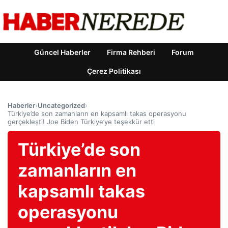
Güncel Haberler
Firma Rehberi
Forum
Çerez Politikası
Haberler
›
Uncategorized
›
Türkiye’de son zamanların en kapsamlı takas operasyonu
gerçekleşti! Joe Biden Türkiye’ye teşekkür etti
Türkiye’de son
zamanların en
kapsamlı takas
operasyonu