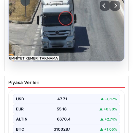
06.08.2026
Otoyolda dron destekli denetim: Bin
Piyasa Verileri
123 araca ceza
USD
47.71
▲ +0.17%
EUR
55.18
▲ +0.30%
ALTIN
6670.4
▲ +2.74%
BTC
3100287
▲ +1.05%