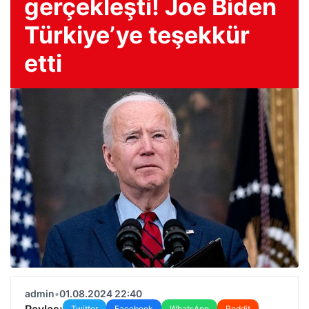
gerçekleşti! Joe Biden
Türkiye’ye teşekkür
etti
admin
•
01.08.2024 22:40
Paylaş:
Twitter
Facebook
WhatsApp
Reddit