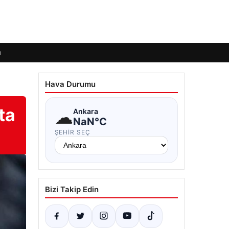
ı
Hava Durumu
ta
☁
Ankara
NaN°C
ŞEHIR SEÇ
Bizi Takip Edin