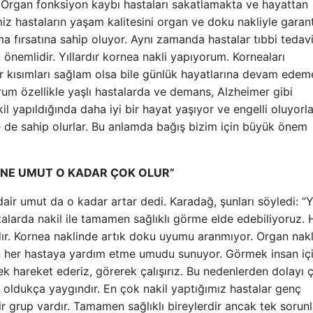
 Organ fonksiyon kaybı hastaları sakatlamakta ve hayattan
miz hastaların yaşam kalitesini organ ve doku nakliyle garant
ama fırsatına sahip oluyor. Aynı zamanda hastalar tıbbi tedav
önemlidir. Yıllardır kornea nakli yapıyorum. Korneaları
r kısımları sağlam olsa bile günlük hayatlarına devam edeme
durum özellikle yaşlı hastalarda ve demans, Alzheimer gibi
il yapıldığında daha iyi bir hayat yaşıyor ve engelli oluyorla
e de sahip olurlar. Bu anlamda bağış bizim için büyük önem
LİNE UMUT O KADAR ÇOK OLUR”
ir umut da o kadar artar dedi. Karadağ, şunları söyledi: “Yı
arda nakil ile tamamen sağlıklı görme elde edebiliyoruz.
dır. Kornea naklinde artık doku uyumu aranmıyor. Organ nakli,
un her hastaya yardım etme umudu sunuyor. Görmek insan iç
ek hareket ederiz, görerek çalışırız. Bu nedenlerden dolayı 
rı oldukça yaygındır. En çok nakil yaptığımız hastalar genç
r grup vardır. Tamamen sağlıklı bireylerdir ancak tek sorunla