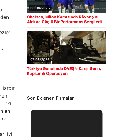
08/08/2026
i
iden
Chelsea, Milan Karşısında Rövanşını
Aldı ve Güçlü Bir Performans Sergiledi
zler.
r.
07/08/2026
Türkiye Genelinde DAEŞ’e Karşı Geniş
Kapsamlı Operasyon
llardır
 Hem
Son Eklenen Firmalar
 ırkı,
in en
çok
rı iyi