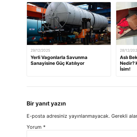
29/12/2025
28/12/20
Yerli Vagonlarla Savunma
Aslı Be
Sanayisine Güç Katılıyor
Nedir? 
İsim!
Bir yanıt yazın
E-posta adresiniz yayınlanmayacak.
Gerekli ala
Yorum
*