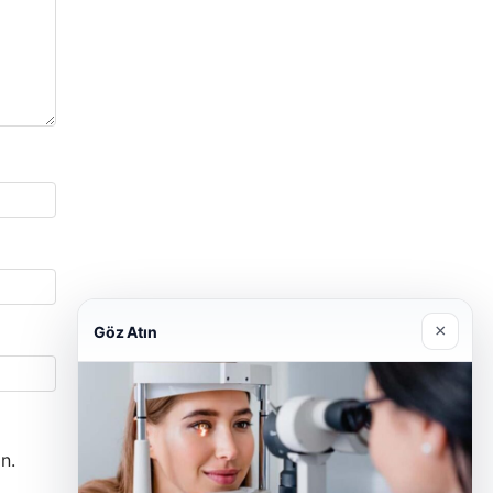
×
Göz Atın
n.