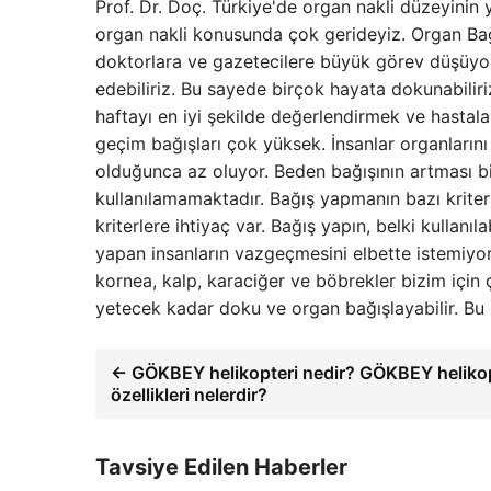
Prof. Dr. Doç. Türkiye'de organ nakli düzeyinin y
organ nakli konusunda çok gerideyiz. Organ Bağ
doktorlara ve gazetecilere büyük görev düşüyor.
edebiliriz. Bu sayede birçok hayata dokunabiliri
haftayı en iyi şekilde değerlendirmek ve hasta
geçim bağışları çok yüksek. İnsanlar organların
olduğunca az oluyor. Beden bağışının artması bi
kullanılamamaktadır. Bağış yapmanın bazı krite
kriterlere ihtiyaç var. Bağış yapın, belki kullanı
yapan insanların vazgeçmesini elbette istemiyor
kornea, kalp, karaciğer ve böbrekler bizim için ç
yetecek kadar doku ve organ bağışlayabilir. Bu 
← GÖKBEY helikopteri nedir? GÖKBEY helikop
özellikleri nelerdir?
Tavsiye Edilen Haberler