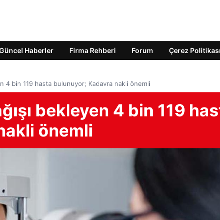
Güncel Haberler
Firma Rehberi
Forum
Çerez Politikas
n 4 bin 119 hasta bulunuyor; Kadavra nakli önemli
ğışı bekleyen 4 bin 119 has
nakli önemli