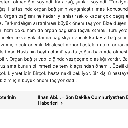
eterli olmadığını söyledi. Karadağ, şunları söyledi: “Türkiye
ışı Haftası'nda organ bağışının yaygınlaştırılması konusun
 Organ bağışını ne kadar iyi anlatırsak o kadar çok bağış 
z. Farkındalığın arttırılması büyük önem taşıyor. Bize düşen
ları hem doku hem de organ bağışına teşvik etmek. Türkiye'
ı ailelerine ve yakınlarına bağışlıyor ancak kadavra bağışı 
zim için çok önemli. Maalesef donör hastaların tüm organla
rleri var. Hastanın beyin ölümü ya da yoğun bakımda ölmesi 
labilir. Organ bağışı yapıldığında vazgeçme olasılığı vardır. Ba
uz ama bunun bilinmesi de teşvik açısından önemli. Özellik
ok kıymetlidir. Birçok hasta nakil bekliyor. Bir kişi 8 hastay
bizim için büyük önem taşıyor dedi.
terinin
İlhan Abi… – Son Dakika Cumhuriyet'ten 
Haberleri →