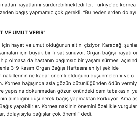
madan hayatlarını sürdürebilmektedirler. Türkiye'de kornea
azeden bağış yapmamız çok gerekli. “Bu nedenlerden dolayı
T VE UMUT VERİR'
için hayat ve umut olduğunun altını çiziyor. Karadağ, şunlar
aşamaları için büyük bir fırsat sunuyor. Organ bağışı hayati 
sahip olmasa da hastanın bağımsız bir yaşam sürmesi açısın
enle 3-9 Kasım Organ Bağışı Haftasını en iyi şekilde
n nakillerinin ne kadar önemli olduğunu düşünmelerini ve o
orum. Kornea bağışında asla gözün bütünlüğünden ödün vermiy
ve yapısına dokunmadan gözün önündeki cam tabakasını ya
mının alındığını düşünerek bağış yapmaktan korkuyor. Ama as
Bağış yapabilirler. Kornea naklinin önemini özellikle vurgul
r, dolayısıyla bağışlar çok önemli” dedi.