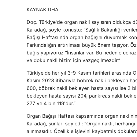
KAYNAK
DHA
Doç. Türkiye'de organ nakli sayısının oldukça d
Karadağ, şöyle konuştu: “Sağlık Bakanlığı verile
Bağışı Haftası'nda organ bağışını duyurmak ko
Farkındalığın artırılması büyük önem taşıyor. Öz
bağış yapıyoruz “İnsanlar var. Bu nedenle cen
ve doku nakli bizim için vazgeçilmezdir.”
Türkiye'de her yıl 3-9 Kasım tarihleri ​​arasında 
Kasım 2023 itibarıyla böbrek nakli bekleyen hast
600, böbrek nakli bekleyen hasta sayısı ise 2 bi
bekleyen hasta sayısı 204, pankreas nakli bekley
277 ve 4 bin 119'dur.”
Organ Bağışı Haftası kapsamında organ naklini
Karadağ, şunları söyledi: “Organ nakli, herhangi
alınmasıdır. Özellikle işlevini kaybetmiş dokula