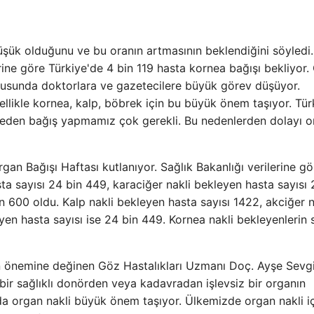
üşük olduğunu ve bu oranın artmasının beklendiğini söyledi.
rine göre Türkiye'de 4 bin 119 hasta kornea bağışı bekliyor.
nusunda doktorlara ve gazetecilere büyük görev düşüyor.
ellikle kornea, kalp, böbrek için bu büyük önem taşıyor. Tür
azeden bağış yapmamız çok gerekli. Bu nedenlerden dolayı 
Organ Bağışı Haftası kutlanıyor. Sağlık Bakanlığı verilerine gö
a sayısı 24 bin 449, karaciğer nakli bekleyen hasta sayısı 
n 600 oldu. Kalp nakli bekleyen hasta sayısı 1422, akciğer n
en hasta sayısı ise 24 bin 449. Kornea nakli bekleyenlerin s
n önemine değinen Göz Hastalıkları Uzmanı Doç. Ayşe Sevg
 bir sağlıklı donörden veya kadavradan işlevsiz bir organın
rda organ nakli büyük önem taşıyor. Ülkemizde organ nakli i