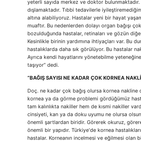
yeterli sayıda merkez ve doktor bulunmaktadır.
dışlamaktadır. Tıbbi tedavilerle iyileştiremediği
altına alabiliyoruz. Hastalar yeni bir hayat yaş
muaftır. Bu nedenlerden dolayı organ bağışı çok 
bozulduğunda hastalar, retinaları ve gözün diğe
Kesinlikle birinin yardımına ihtiyaçları var. Bu 
hastalıklarda daha sık görülüyor. Bu hastalar nak
Ayrıca kendi hayatlarını yönetebilme yeteneğin
taşıyor” dedi.
“BAĞIŞ SAYISI NE KADAR ÇOK KORNEA NAK
Doç. ne kadar çok bağış olursa kornea nakline da
kornea ya da görme problemi gördüğümüz hastal
tam kalınlıkta nakiller hem de kısmi nakiller var
cinsiyeti, kan ya da doku uyumu ne olursa ols
önemli şartlardan biridir. Görerek okuruz, görer
önemli bir yapıdır. Türkiye'de kornea hastalıkla
hastalar. Korneanın incelmesi ve eğilmesi olan bi