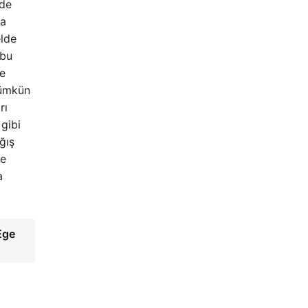
'de
da
elde
 bu
de
mümkün
rı
gibi
ğış
le
a
Ege