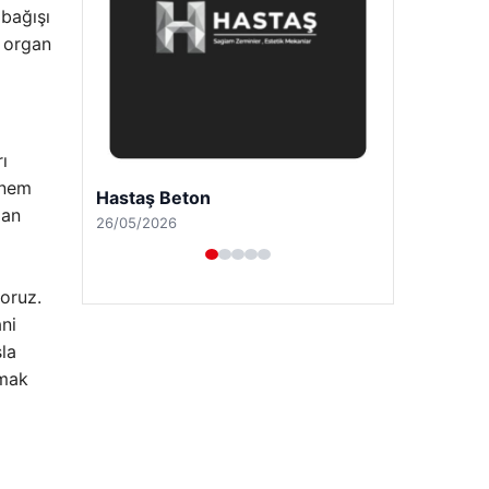
 bağışı
 organ
ı
önem
Prenses Night Club
dan
29/04/2026
oruz.
ni
la
amak