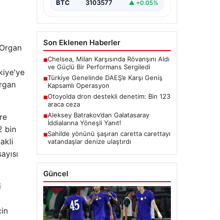
BTC
3103577
▲ +0.05%
Son Eklenen Haberler
 Organ
Chelsea, Milan Karşısında Rövanşını Aldı
■
ve Güçlü Bir Performans Sergiledi
kiye'ye
Türkiye Genelinde DAEŞ’e Karşı Geniş
■
organ
Kapsamlı Operasyon
Otoyolda dron destekli denetim: Bin 123
■
araca ceza
Aleksey Batrakov’dan Galatasaray
re
■
İddialarına Yöneşli Yanıt!
2 bin
Sahilde yönünü şaşıran caretta carettayı
■
akli
vatandaşlar denize ulaştırdı
ayısı
Güncel
i
çin