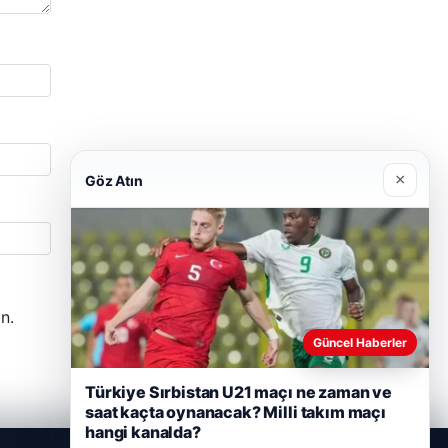
×
Göz Atın
n.
Güncel Haberler
Türkiye Sırbistan U21 maçı ne zaman ve
saat kaçta oynanacak? Milli takım maçı
hangi kanalda?