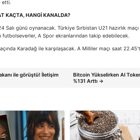
etti.
AAT KAÇTA, HANGİ KANALDA?
24 Salı günü oynanacak. Türkiye Sırbistan U21 hazırlık maçı
 futbolseverler, A Spor ekranlarından takip edebilecek.
maçında Karadağ ile karşılaşacak. A Milliler maçı saat 22.45
nı ile görüştü! İletişim
Bitcoin Yükselirken AI Token
%131 Arttı →