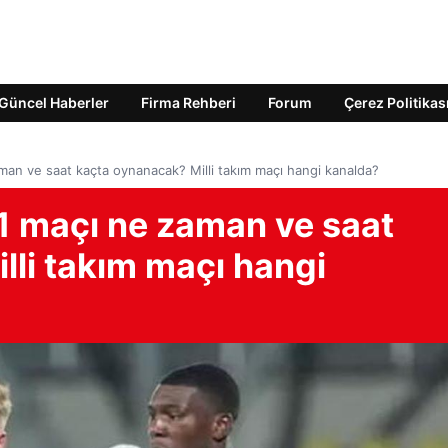
Güncel Haberler
Firma Rehberi
Forum
Çerez Politikas
man ve saat kaçta oynanacak? Milli takım maçı hangi kanalda?
21 maçı ne zaman ve saat
lli takım maçı hangi