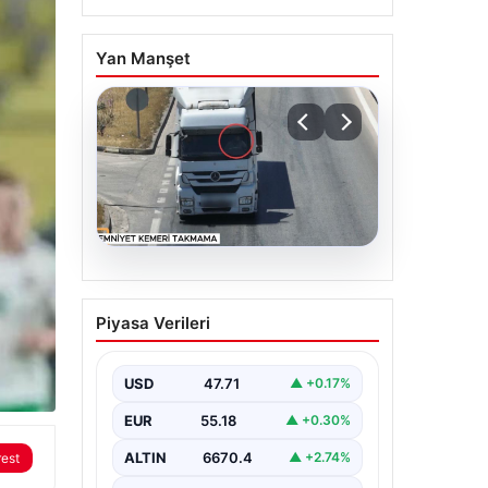
Yan Manşet
06.08.2026
Otoyolda dron destekli
Piyasa Verileri
denetim: Bin 123 araca
ceza
USD
47.71
▲ +0.17%
EUR
55.18
▲ +0.30%
ALTIN
6670.4
▲ +2.74%
rest