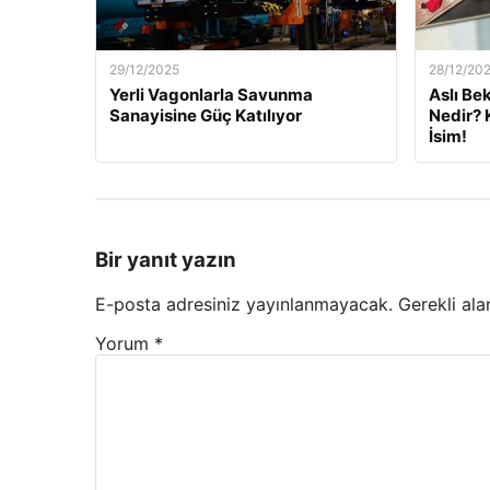
29/12/2025
28/12/20
Yerli Vagonlarla Savunma
Aslı Be
Sanayisine Güç Katılıyor
Nedir? 
İsim!
Bir yanıt yazın
E-posta adresiniz yayınlanmayacak.
Gerekli ala
Yorum
*