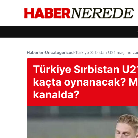
Haberler
›
Uncategorized
›
Türkiye Sırbistan U21 maçı ne za
Türkiye Sırbistan U
kaçta oynanacak? Mi
kanalda?