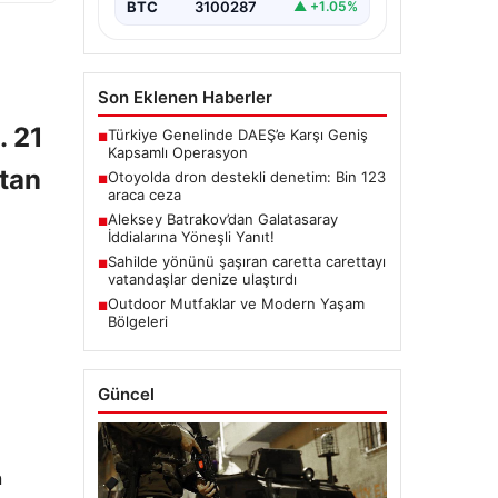
BTC
3100287
▲ +1.05%
Son Eklenen Haberler
. 21
Türkiye Genelinde DAEŞ’e Karşı Geniş
■
Kapsamlı Operasyon
stan
Otoyolda dron destekli denetim: Bin 123
■
araca ceza
Aleksey Batrakov’dan Galatasaray
■
İddialarına Yöneşli Yanıt!
Sahilde yönünü şaşıran caretta carettayı
■
vatandaşlar denize ulaştırdı
Outdoor Mutfaklar ve Modern Yaşam
■
Bölgeleri
Güncel
n