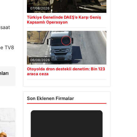
07/08/2026
Türkiye Genelinde DAEŞ’e Karşı Geniş
Kapsamlı Operasyon
 saat
'te TV8
06/08/2026
Otoyolda dron destekli denetim: Bin 123
ları
araca ceza
Son Eklenen Firmalar