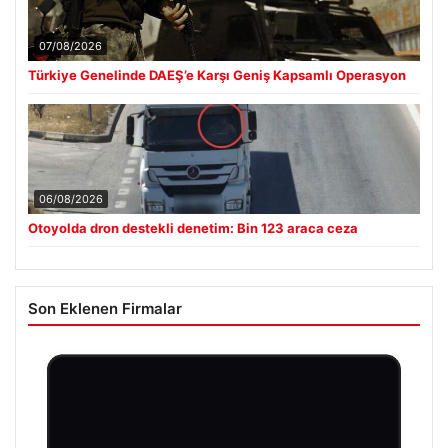
07/08/2026
Türkiye Genelinde DAEŞ’e Karşı Geniş Kapsamlı Operasyon
06/08/2026
Otoyolda dron destekli denetim: Bin 123 araca ceza
Son Eklenen Firmalar