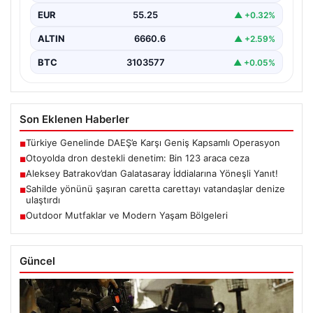
EUR
55.25
▲ +0.32%
ALTIN
6660.6
▲ +2.59%
BTC
3103577
▲ +0.05%
Son Eklenen Haberler
Türkiye Genelinde DAEŞ’e Karşı Geniş Kapsamlı Operasyon
■
Otoyolda dron destekli denetim: Bin 123 araca ceza
■
Aleksey Batrakov’dan Galatasaray İddialarına Yöneşli Yanıt!
■
Sahilde yönünü şaşıran caretta carettayı vatandaşlar denize
■
ulaştırdı
Outdoor Mutfaklar ve Modern Yaşam Bölgeleri
■
Güncel