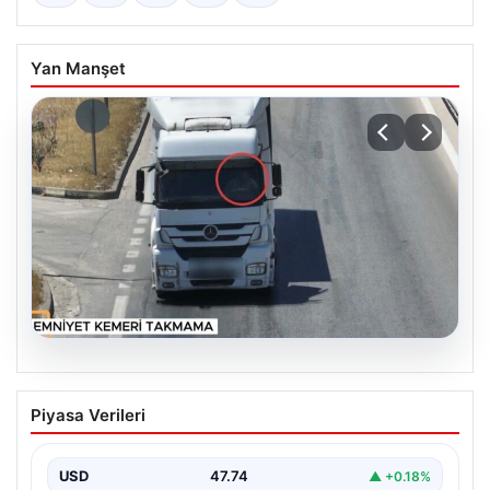
Yan Manşet
06.08.2026
Otoyolda dron destekli denetim: Bin
Piyasa Verileri
123 araca ceza
USD
47.74
▲ +0.18%