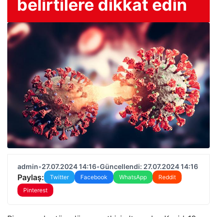
belirtilere dikkat edin
admin
•
27.07.2024 14:16
•
Güncellendi: 27.07.2024 14:16
Paylaş:
Twitter
Facebook
WhatsApp
Reddit
Pinterest