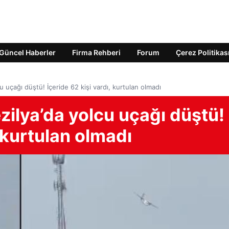
Güncel Haberler
Firma Rehberi
Forum
Çerez Politikas
uçağı düştü! İçeride 62 kişi vardı, kurtulan olmadı
ilya’da yolcu uçağı düştü!
, kurtulan olmadı