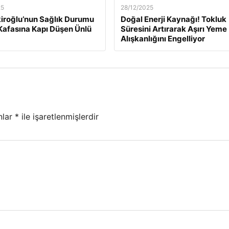
25
28/12/2025
kiroğlu’nun Sağlık Durumu
Doğal Enerji Kaynağı! Tokluk
Kafasına Kapı Düşen Ünlü
Süresini Artırarak Aşırı Yeme
Alışkanlığını Engelliyor
nlar
*
ile işaretlenmişlerdir