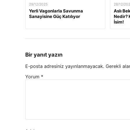
29/12/2025
28/12/20
Yerli Vagonlarla Savunma
Aslı Be
Sanayisine Güç Katılıyor
Nedir? 
İsim!
Bir yanıt yazın
E-posta adresiniz yayınlanmayacak.
Gerekli ala
Yorum
*