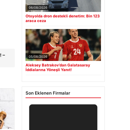
06/08/2026
Otoyolda dron destekli denetim: Bin 123
araca ceza
! –
05/08/2026
Aleksey Batrakov’dan Galatasaray
İddialarına Yöneşli Yanıt!
Son Eklenen Firmalar