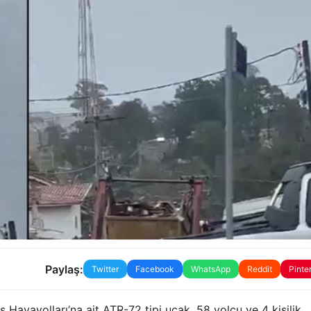
Paylaş:
Twitter
Facebook
WhatsApp
Reddit
Pinte
Havayolları’na ait ATR-72 tipi uçak, 58 yolcu ve 4 kişilik