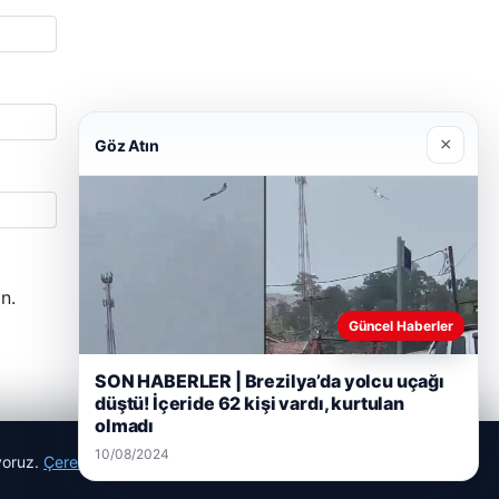
×
Göz Atın
n.
Güncel Haberler
SON HABERLER | Brezilya’da yolcu uçağı
düştü! İçeride 62 kişi vardı, kurtulan
olmadı
10/08/2024
ıyoruz.
Çerez Politikamız
Reddet
Kabul Et