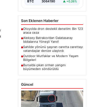
BTC
3064190
▲ +0.26%
Son Eklenen Haberler
Otoyolda dron destekli denetim: Bin 123
e
■
araca ceza
a
Aleksey Batrakov’dan Galatasaray
■
İddialarına Yöneşli Yanıt!
Sahilde yönünü şaşıran caretta carettayı
■
vatandaşlar denize ulaştırdı
Outdoor Mutfaklar ve Modern Yaşam
■
Bölgeleri
Bursa’da çıkan orman yangını
■
büyümeden söndürüldü
Güncel