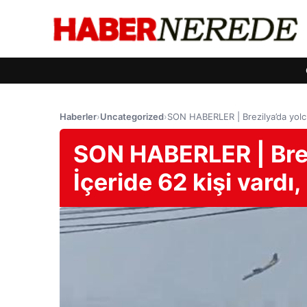
Haberler
›
Uncategorized
›
SON HABERLER | Brezilya’da yolcu 
SON HABERLER | Brez
İçeride 62 kişi vardı