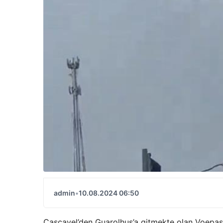
admin
•
10.08.2024 06:50
Cascavel’den Guarolhus’a gitmekte olan Voepass 