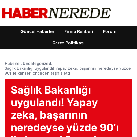
Güncel Haberler
Firma Rehberi
Forum
Çerez Politikası
Haberler
›
Uncategorized
›
Sağlık Bakanlığı uygulandı! Yapay zeka, başarının neredeyse yüzde
90’ı ile kanseri önceden teşhis etti
Sağlık Bakanlığı
uygulandı! Yapay
zeka, başarının
neredeyse yüzde 90’ı