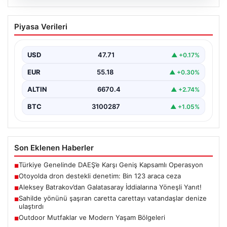
06.08.2026
Otoyolda dron destekli denetim: Bin
Piyasa Verileri
123 araca ceza
USD
47.71
▲ +0.17%
EUR
55.18
▲ +0.30%
ALTIN
6670.4
▲ +2.74%
BTC
3100287
▲ +1.05%
Son Eklenen Haberler
Türkiye Genelinde DAEŞ’e Karşı Geniş Kapsamlı Operasyon
■
Otoyolda dron destekli denetim: Bin 123 araca ceza
■
Aleksey Batrakov’dan Galatasaray İddialarına Yöneşli Yanıt!
■
Sahilde yönünü şaşıran caretta carettayı vatandaşlar denize
■
ulaştırdı
Outdoor Mutfaklar ve Modern Yaşam Bölgeleri
■