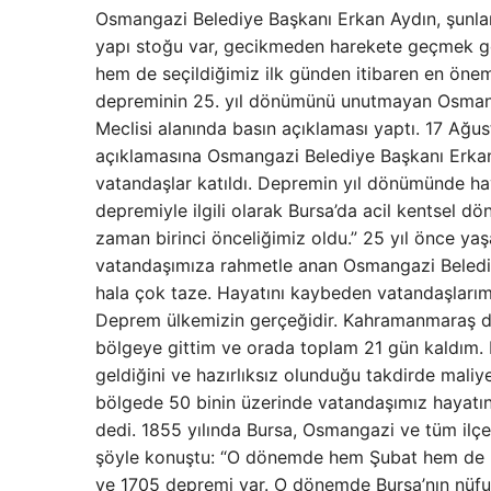
Osmangazi Belediye Başkanı Erkan Aydın, şunlar
yapı stoğu var, gecikmeden harekete geçmek g
hem de seçildiğimiz ilk günden itibaren en önem
depreminin 25. yıl dönümünü unutmayan Osmang
Meclisi alanında basın açıklaması yaptı. 17 Ağu
açıklamasına Osmangazi Belediye Başkanı Erkan
vatandaşlar katıldı. Depremin yıl dönümünde hay
depremiyle ilgili olarak Bursa’da acil kentsel 
zaman birinci önceliğimiz oldu.” 25 yıl önce y
vatandaşımıza rahmetle anan Osmangazi Belediy
hala çok taze. Hayatını kaybeden vatandaşlarımı
Deprem ülkemizin gerçeğidir. Kahramanmaraş dep
bölgeye gittim ve orada toplam 21 gün kaldım.
geldiğini ve hazırlıksız olunduğu takdirde mali
bölgede 50 binin üzerinde vatandaşımız hayatını
dedi. 1855 yılında Bursa, Osmangazi ve tüm ilçe
şöyle konuştu: “O dönemde hem Şubat hem de Nis
ve 1705 depremi var. O dönemde Bursa’nın nüfu