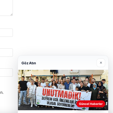
×
Göz Atın
n.
Güncel Haberler