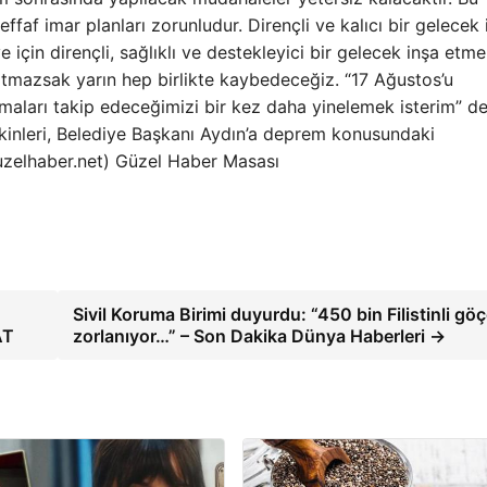
effaf imar planları zorunludur. Dirençli ve kalıcı bir gelecek 
e için dirençli, sağlıklı ve destekleyici bir gelecek inşa etm
atmazsak yarın hep birlikte kaybedeceğiz. “17 Ağustos’u
maları takip edeceğimizi bir kez daha yinelemek isterim” de
kinleri, Belediye Başkanı Aydın’a deprem konusundaki
 guzelhaber.net) Güzel Haber Masası
Sivil Koruma Birimi duyurdu: “450 bin Filistinli gö
AT
zorlanıyor…” – Son Dakika Dünya Haberleri →