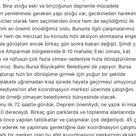
r. Bina stoğu eski ve birçoğunun depremle mücadele
en yenilenmesi gereken yapı stoğu var, gecikmeden hareket
ciler olarak hem seçimlerden önce hem de seçildiğimiz ilk
 en önemli önceliğimiz oldu. Bununla ilgili çalışmalarımız
er hem de mevzuat bu konuda hızlı aksiyon alınmasına enge
akanla görüştüm ancak birkaç gün sonra bakan değişti. Şimdi y
e Altıparmak bölgelerinde 8-10 mahalle; Eski olması, kat
 ve nüfusun çok fazla olması nedeniyle hızla dönüştürülme
ıyoruz. Bunu Bursa Büyükşehir Belediyesi de yapıyor. Bursa
uşturup hızlı bir dönüşüme girmek için yoğun bir şekilde
r felakete uğramadan kısa sürede hayata geçirmeyi umuyoruz
ediyesi’nin afet koordinasyon merkezi üzerinde çalıştığını
’de örneği olmayan belediyemiz bünyesinde olacak.
 ilk 72 saatte gördük. Deprem önemliydi, ne yazık ki insa
i 20 dereceydi. Birkaç gün parklarda ve toplanma alanlarında
nce yapılan tatbikatlar ve çalışmalar çok değerliydi. 45 
 ederek ne yapılması gerektiğine dair koordinasyon çalışm
ağı bir merkez olan bu afet koordinasyon merkezinin eksikli