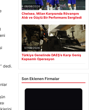
08/08/2026
e
Chelsea, Milan Karşısında Rövanşını
Aldı ve Güçlü Bir Performans Sergiledi
l
eni
si
07/08/2026
Türkiye Genelinde DAEŞ’e Karşı Geniş
Kapsamlı Operasyon
” dedi.
Son Eklenen Firmalar
nlar
gün
ası
klerini