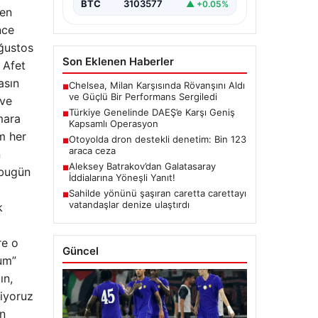
BTC
3103577
▲ +0.05%
ken
nce
Ağustos
Son Eklenen Haberler
 Afet
asın
Chelsea, Milan Karşısında Rövanşını Aldı
■
ve Güçlü Bir Performans Sergiledi
 ve
Türkiye Genelinde DAEŞ’e Karşı Geniş
■
mara
Kapsamlı Operasyon
m her
Otoyolda dron destekli denetim: Bin 123
■
araca ceza
n
Aleksey Batrakov’dan Galatasaray
■
 bugün
İddialarına Yöneşli Yanıt!
Sahilde yönünü şaşıran caretta carettayı
■
vatandaşlar denize ulaştırdı
k
re o
Güncel
rum”
ın,
diyoruz
n