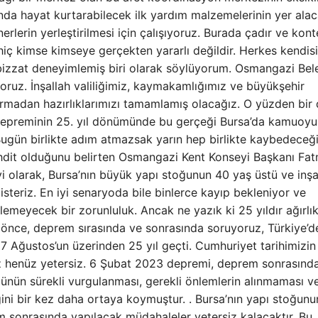
nda hayat kurtarabilecek ilk yardım malzemelerinin yer alac
lerin yerleştirilmesi için çalışıyoruz. Burada çadır ve kon
 hiç kimse kimseye gerçekten yararlı değildir. Herkes kendis
 bizzat deneyimlemiş biri olarak söylüyorum. Osmangazi Bel
üyoruz. İnşallah valiliğimiz, kaymakamlığımız ve büyükşehir
urmadan hazırlıklarımızı tamamlamış olacağız. O yüzden bir
depreminin 25. yıl dönümünde bu gerçeği Bursa’da kamuoy
ugün birlikte adım atmazsak yarın hep birlikte kaybedeceği
dit olduğunu belirten Osmangazi Kent Konseyi Başkanı Fat
i olarak, Bursa’nın büyük yapı stoğunun 40 yaş üstü ve inş
steriz. En iyi senaryoda bile binlerce kayıp bekleniyor ve
meyecek bir zorunluluk. Ancak ne yazık ki 25 yıldır ağırlık
 önce, deprem sırasında ve sonrasında soruyoruz, Türkiye’d
7 Ağustos’un üzerinden 25 yıl geçti. Cumhuriyet tarihimizin
ız henüz yetersiz. 6 Şubat 2023 depremi, deprem sonrasınd
nün sürekli vurgulanması, gerekli önlemlerin alınmaması v
eğini bir kez daha ortaya koymuştur. . Bursa’nın yapı stoğunu
em sonrasında yapılacak müdahaleler yetersiz kalacaktır. Bu