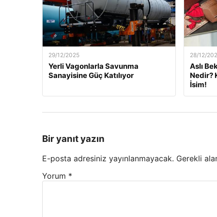
29/12/2025
28/12/20
Yerli Vagonlarla Savunma
Aslı Be
Sanayisine Güç Katılıyor
Nedir? 
İsim!
Bir yanıt yazın
E-posta adresiniz yayınlanmayacak.
Gerekli ala
Yorum
*