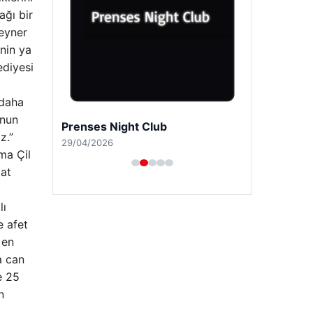
ağı bir
teyner
inin ya
ediyesi
 daha
unun
Prenses Night Club
z.”
29/04/2026
ma Çil
aat
lı
e afet
 en
a can
e 25
n