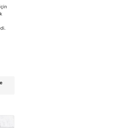
için
ek
di.
çe