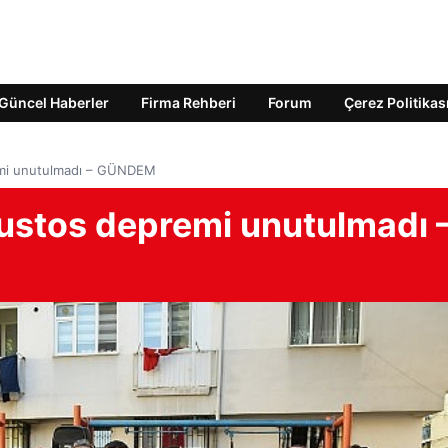
Güncel Haberler
Firma Rehberi
Forum
Çerez Politikas
emi unutulmadı – GÜNDEM
ustos depremi unutulmadı 