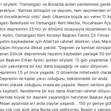
ı söyledi: “Osmangazi ve Bursa’da acilen yenilenmesi gere
erekiyor. “Kentsel dönüşüm ve deprem, hem seçimlerden ö
li önceliklerimiz oldu” dedi. Ülkemize büyük acı veren 17 
azi Belediyesi ve Osmangazi Kent Meclisi, Hocahasan İlçe
stos depreminin 25’inci yıl dönümü dolayısıyla düzenlenen b
 Aydın, Osmangazi Kent Konseyi Başkanı Fatma Çil Yılmaz
atını kaybedenler için Allah’tan rahmet dilerken, olası Mar
dönüşüm ihtiyacına dikkat çekildi. “Deprem ve kentsel dönüşü
aşanan Gölcük depreminde hayatını kaybeden yaklaşık 50 bi
e Başkanı Erkan Aydın, şunları söyledi: “O gün yaşananlar
zın yakınlarına bir kez daha başsağlığı ve sabır diliyorum.
remini 1,5 yıl önce yaşadık. O dönemde milletvekili olara
 Depremin ne kadar yıkıcı olduğunu, beklenmedik bir anda
yetinin yüksek olduğunu orada da yaşadık. Resmi verilere gö
 kaybetti. Kendilerine bir kez daha Allah’tan rahmet diliyo
lerinde büyük bir deprem yaşandığını hatırlatan Başkan Ayd
an aylarında art arda olaylar yaşandı. . 150 yıl geriye gi
su çok çok azdı ama Bursa yok ediliyordu. Bugün o zamanı