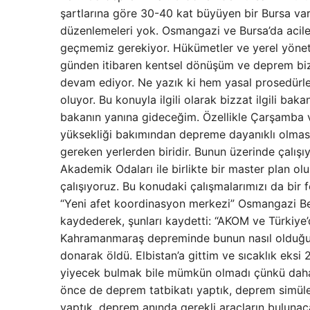
şartlarına göre 30-40 kat büyüyen bir Bursa va
düzenlemeleri yok. Osmangazi ve Bursa’da acil
geçmemiz gerekiyor. Hükümetler ve yerel yöneti
günden itibaren kentsel dönüşüm ve deprem bizim
devam ediyor. Ne yazık ki hem yasal prosedürl
oluyor. Bu konuyla ilgili olarak bizzat ilgili b
bakanın yanına gideceğim. Özellikle Çarşamba v
yüksekliği bakımından depreme dayanıklı olması
gereken yerlerden biridir. Bunun üzerinde çalış
Akademik Odaları ile birlikte bir master plan ol
çalışıyoruz. Bu konudaki çalışmalarımızı da bi
“Yeni afet koordinasyon merkezi” Osmangazi Bel
kaydederek, şunları kaydetti: “AKOM ve Türkiye
Kahramanmaraş depreminde bunun nasıl olduğunu
donarak öldü. Elbistan’a gittim ve sıcaklık eks
yiyecek bulmak bile mümkün olmadı çünkü daha ö
önce de deprem tatbikatı yaptık, deprem simüle
yaptık, deprem anında gerekli araçların bulunac