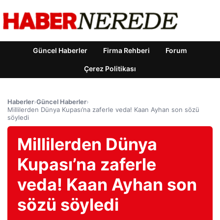
Güncel Haberler
Firma Rehberi
Forum
Çerez Politikası
Haberler
›
Güncel Haberler
›
Millilerden Dünya Kupası’na zaferle veda! Kaan Ayhan son sözü
söyledi
Millilerden Dünya
Kupası’na zaferle
veda! Kaan Ayhan son
sözü söyledi