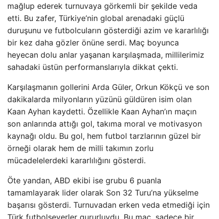
mağlup ederek turnuvaya görkemli bir şekilde veda
etti. Bu zafer, Türkiye’nin global arenadaki güçlü
duruşunu ve futbolcuların gösterdiği azim ve kararlılığı
bir kez daha gözler önüne serdi. Maç boyunca
heyecan dolu anlar yaşanan karşılaşmada, millilerimiz
sahadaki üstün performanslarıyla dikkat çekti.
Karşılaşmanın gollerini Arda Güler, Orkun Kökçü ve son
dakikalarda milyonların yüzünü güldüren isim olan
Kaan Ayhan kaydetti. Özellikle Kaan Ayhan’ın maçın
son anlarında attığı gol, takıma moral ve motivasyon
kaynağı oldu. Bu gol, hem futbol tarzlarının güzel bir
örneği olarak hem de milli takımın zorlu
mücadelelerdeki kararlılığını gösterdi.
Öte yandan, ABD ekibi ise grubu 6 puanla
tamamlayarak lider olarak Son 32 Turu’na yükselme
başarısı gösterdi. Turnuvadan erken veda etmediği için
Türk futbolseverler gururluydu. Bu maç, sadece bir