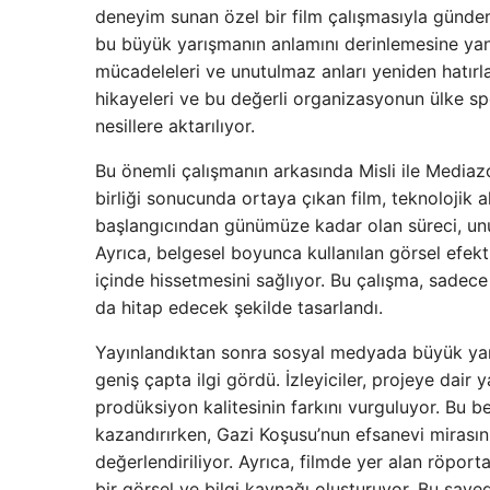
deneyim sunan özel bir film çalışmasıyla gündeme
bu büyük yarışmanın anlamını derinlemesine yan
mücadeleleri ve unutulmaz anları yeniden hatırl
hikayeleri ve bu değerli organizasyonun ülke sp
nesillere aktarılıyor.
Bu önemli çalışmanın arkasında Misli ile Mediazon
birliği sonucunda ortaya çıkan film, teknolojik al
başlangıcından günümüze kadar olan süreci, unutu
Ayrıca, belgesel boyunca kullanılan görsel efektle
içinde hissetmesini sağlıyor. Bu çalışma, sadece
da hitap edecek şekilde tasarlandı.
Yayınlandıktan sonra sosyal medyada büyük yankı
geniş çapta ilgi gördü. İzleyiciler, projeye dai
prodüksiyon kalitesinin farkını vurguluyor. Bu be
kazandırırken, Gazi Koşusu’nun efsanevi mirası
değerlendiriliyor. Ayrıca, filmde yer alan röport
bir görsel ve bilgi kaynağı oluşturuyor. Bu sayed