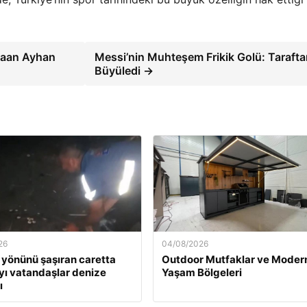
 Kaan Ayhan
Messi’nin Muhteşem Frikik Golü: Taraftar
Büyüledi →
26
04/08/2026
 yönünü şaşıran caretta
Outdoor Mutfaklar ve Moder
yı vatandaşlar denize
Yaşam Bölgeleri
ı