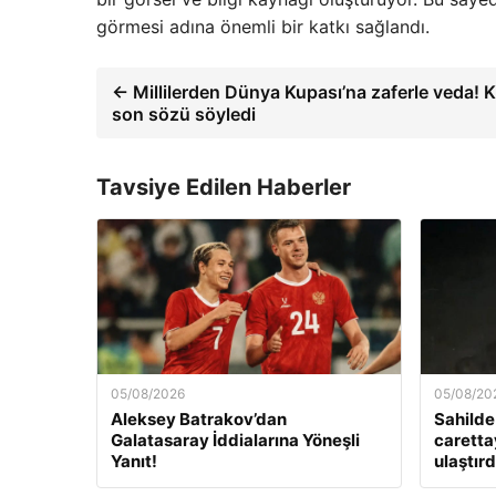
görmesi adına önemli bir katkı sağlandı.
← Millilerden Dünya Kupası’na zaferle veda!
son sözü söyledi
Tavsiye Edilen Haberler
05/08/2026
05/08/20
Aleksey Batrakov’dan
Sahilde
Galatasaray İddialarına Yöneşli
caretta
Yanıt!
ulaştırd