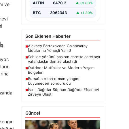
ALTIN
6470.2
▲ +3.83%
nı ve
BTC
3062343
▲ +1.39%
nevi
ni
Son Eklenen Haberler
İş
Aleksey Batrakov’dan Galatasaray
■
İddialarına Yöneşli Yanıt!
Sahilde yönünü şaşıran caretta carettayı
■
ıyor.
vatandaşlar denize ulaştırdı
ların
Outdoor Mutfaklar ve Modern Yaşam
■
Bölgeleri
arına
Bursa’da çıkan orman yangını
■
büyümeden söndürüldü
İranlı Dağcılar Süphan Dağı’nda Efsanevi
■
asında
Zirveye Ulaştı
Güncel
 zengin
 değeri