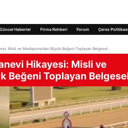
Güncel Haberler
Firma Rehberi
Forum
Çerez Politikas
yesi: Misli ve Mediazone’dan Büyük Beğeni Toplayan Belgesel
nevi Hikayesi: Misli ve
k Beğeni Toplayan Belgese