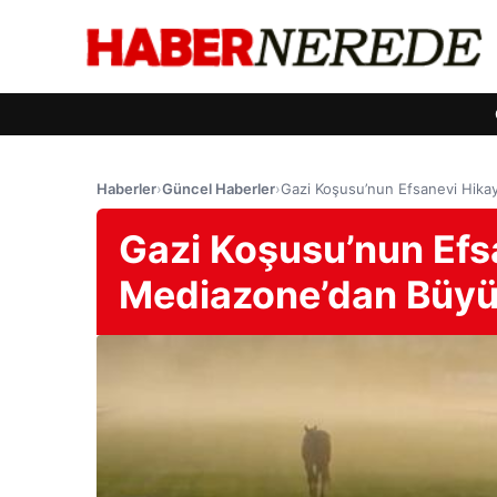
Haberler
›
Güncel Haberler
›
Gazi Koşusu’nun Efsanevi Hika
Gazi Koşusu’nun Efsa
Mediazone’dan Büyü