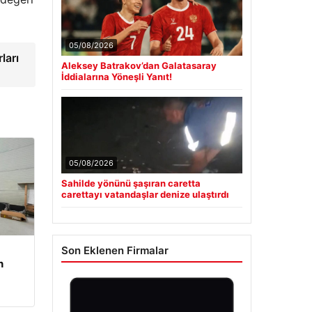
05/08/2026
ları
Aleksey Batrakov’dan Galatasaray
İddialarına Yöneşli Yanıt!
05/08/2026
Sahilde yönünü şaşıran caretta
carettayı vatandaşlar denize ulaştırdı
Son Eklenen Firmalar
n