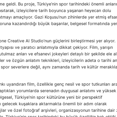
 geldi. Bu proje, Türkiye’nin spor tarihindeki önemli anları
sıtarak, izleyicilere tarih boyunca yaşanan heyecan dolu
atmayı amaçlıyor. Gazi Koşusu’nun zihinlerde yer etmiş efsa
oruna kazandırdığı büyük başarılar, belgesel formatında ye
e Creative AI Studio’nun güçlerini birleştirmesi yer alıyor. 
tyapısı ve yaratıcı anlatımıyla dikkat çekiyor. Film, yarışın
lmaz anları ve efsanevi jokeyleri detaylı bir şekilde ele al
r ve özgün anlatım teknikleri, izleyicilerin adeta o tarihi an
 spor severlere değil, aynı zamanda tarih ve kültür meraklıl
 uyandıran film, özellikle genç nesil ve spor tutkunları ar
r yaptıkları yorumlarda serenadın duygusal anlatımı ve yüksek
lgesel, Türkiye’nin spor kültürüne yeni bir perspektif
nı gelecek kuşaklara aktarmakta önemli bir adım olarak
ajlar ve özel fotoğraf arşivleri, organizasyonun tarihine dair
e, Türkiye’nin spor tarihindeki bu büyük özelliğin hak ettiği