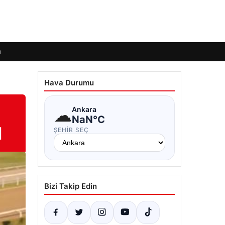
ı
Hava Durumu
☁
Ankara
NaN°C
l
ŞEHIR SEÇ
Bizi Takip Edin