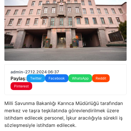
admin
•
27.12.2024 06:37
Paylaş:
Twitter
Facebook
WhatsApp
Reddit
Pinterest
Milli Savunma Bakanlığı Karınca Müdürlüğü tarafından
merkez ve taşra teşkilatında görevlendirilmek üzere
istihdam edilecek personel, İşkur aracılığıyla sürekli iş
sözleşmesiyle istihdam edilecek.