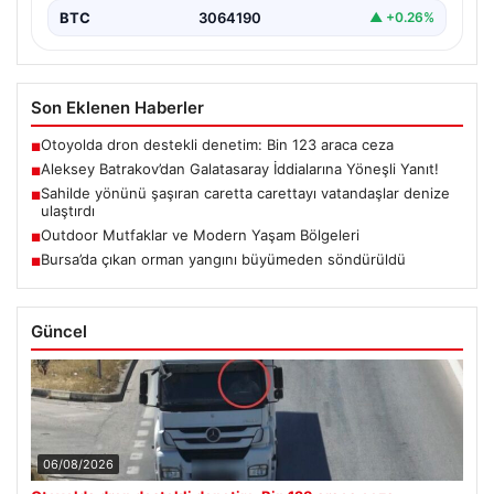
BTC
3064190
▲ +0.26%
Son Eklenen Haberler
Otoyolda dron destekli denetim: Bin 123 araca ceza
■
Aleksey Batrakov’dan Galatasaray İddialarına Yöneşli Yanıt!
■
Sahilde yönünü şaşıran caretta carettayı vatandaşlar denize
■
ulaştırdı
Outdoor Mutfaklar ve Modern Yaşam Bölgeleri
■
Bursa’da çıkan orman yangını büyümeden söndürüldü
■
Güncel
06/08/2026