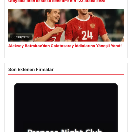
Otoyolda dron destekli denetim: Bin 123 araca ceza
05/08/2026
Aleksey Batrakov’dan Galatasaray İddialarına Yöneşli Yanıt!
Son Eklenen Firmalar