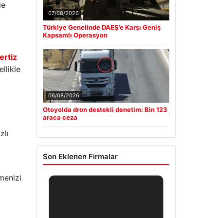
de
07/08/2026
Türkiye Genelinde DAEŞ’e Karşı Geniş
Kapsamlı Operasyon
ertiz
llikle
06/08/2026
Otoyolda dron destekli denetim: Bin 123
araca ceza
zlı
Son Eklenen Firmalar
menizi