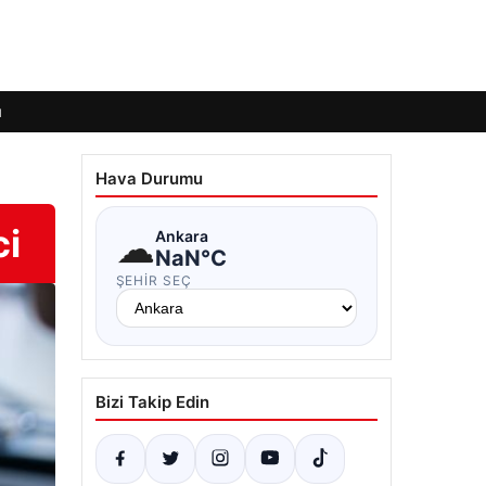
ı
Hava Durumu
ci
☁
Ankara
NaN°C
ŞEHIR SEÇ
Bizi Takip Edin