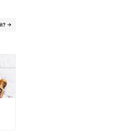
it? →