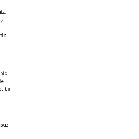
iz.
iş
niz.
hale
de
t bir
unsuz