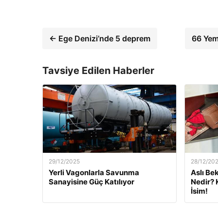
← Ege Denizi’nde 5 deprem
66 Yem
Tavsiye Edilen Haberler
29/12/2025
28/12/20
Yerli Vagonlarla Savunma
Aslı Be
Sanayisine Güç Katılıyor
Nedir? 
İsim!