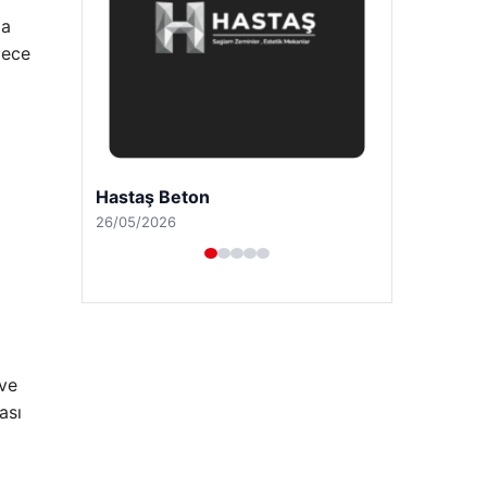
da
lece
Prenses Night Club
29/04/2026
 ve
ası