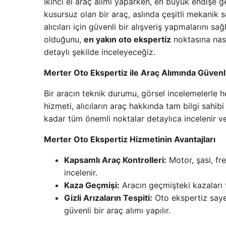
İkinci el araç alımı yaparken, en büyük endişe g
kusursuz olan bir araç, aslında çeşitli mekanik so
alıcıları için güvenli bir alışveriş yapmalarını s
olduğunu,
en yakın oto ekspertiz
noktasına nası
detaylı şekilde inceleyeceğiz.
Merter Oto Ekspertiz ile Araç Alımında Güvenl
Bir aracın teknik durumu, görsel incelemelerle
hizmeti, alıcıların araç hakkında tam bilgi sahi
kadar tüm önemli noktalar detaylıca incelenir ve o
Merter Oto Ekspertiz Hizmetinin Avantajları
Kapsamlı Araç Kontrolleri:
Motor, şasi, fre
incelenir.
Kaza Geçmişi:
Aracın geçmişteki kazaları v
Gizli Arızaların Tespiti:
Oto ekspertiz saye
güvenli bir araç alımı yapılır.