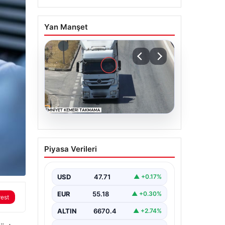
Yan Manşet
06.08.2026
Otoyolda dron destekli
Piyasa Verileri
denetim: Bin 123 araca
ceza
USD
47.71
▲ +0.17%
EUR
55.18
▲ +0.30%
rest
ALTIN
6670.4
▲ +2.74%