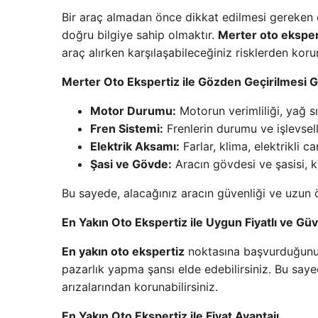
Bir araç almadan önce dikkat edilmesi gereken
doğru bilgiye sahip olmaktır.
Merter oto eksper
araç alırken karşılaşabileceğiniz risklerden korun
Merter Oto Ekspertiz ile Gözden Geçirilmesi G
Motor Durumu:
Motorun verimliliği, yağ sı
Fren Sistemi:
Frenlerin durumu ve işlevselli
Elektrik Aksamı:
Farlar, klima, elektrikli c
Şasi ve Gövde:
Aracın gövdesi ve şasisi, k
Bu sayede, alacağınız aracın güvenliği ve uzun 
En Yakın Oto Ekspertiz ile Uygun Fiyatlı ve Güv
En yakın oto ekspertiz
noktasına başvurduğunuzd
pazarlık yapma şansı elde edebilirsiniz. Bu sayed
arızalarından korunabilirsiniz.
En Yakın Oto Ekspertiz ile Fiyat Avantajı