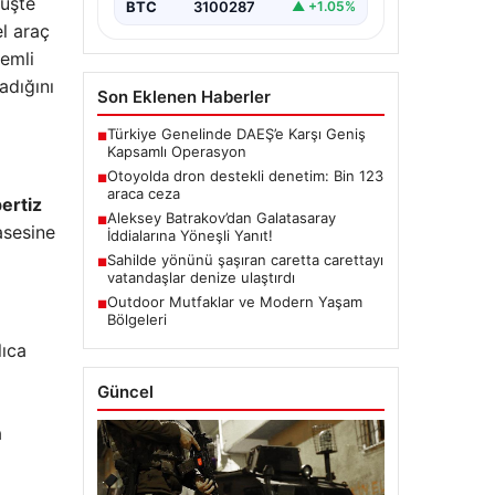
nüşte
BTC
3100287
▲ +1.05%
el araç
nemli
adığını
Son Eklenen Haberler
Türkiye Genelinde DAEŞ’e Karşı Geniş
■
Kapsamlı Operasyon
Otoyolda dron destekli denetim: Bin 123
■
araca ceza
ertiz
Aleksey Batrakov’dan Galatasaray
■
asesine
İddialarına Yöneşli Yanıt!
Sahilde yönünü şaşıran caretta carettayı
■
vatandaşlar denize ulaştırdı
Outdoor Mutfaklar ve Modern Yaşam
■
Bölgeleri
lıca
Güncel
a