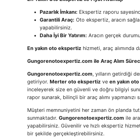
Pazarlık İmkanı:
Ekspertiz raporu sayesinde 
Garantili Araç:
Oto ekspertiz, aracın sağlam
yapabilirsiniz.
Daha İyi Bir Yatırım:
Aracın gerçek durumu h
En yakın oto ekspertiz
hizmeti, araç alımında da
Gungorenotoexpertiz.com ile Araç Alım Sürec
Gungorenotoexpertiz.com
, yılların getirdiği
getiriyor.
Merter oto ekspertiz
ve
en yakın oto
inceleyerek size en güvenli ve doğru bilgiyi su
rapor sunarak, bilinçli bir araç alımı yapmanızı s
Müşteri memnuniyetini her zaman ön planda tutan
sunmaktadır.
Gungorenotoexpertiz.com
ile ar
yapabilirsiniz. Güvenilir ve hızlı ekspertiz hizmet
bir şekilde gerçekleştirebilirsiniz.