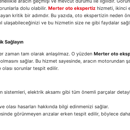
enellikle aracın geçmişi ve mevcut durumu ile ilgilidir. Görü
runlarla dolu olabilir.
Merter oto ekspertiz
hizmeti, ikinci 
ağlayan kritik bir adımdır. Bu yazıda, oto ekspertizin neden ö
l ulaşabileceğinizi ve bu hizmetin size ne gibi faydalar sağl
ik Sağlayın
 her zaman tam olarak anlaşılmaz. O yüzden
Merter oto eksp
bi olmasını sağlar. Bu hizmet sayesinde, aracın motorundan ş
lası sorunlar tespit edilir.
n sistemleri, elektrik aksamı gibi tüm önemli parçalar detay
e olası hasarları hakkında bilgi edinmenizi sağlar.
sinde görünmeyen arızalar erken tespit edilir, böylece dah