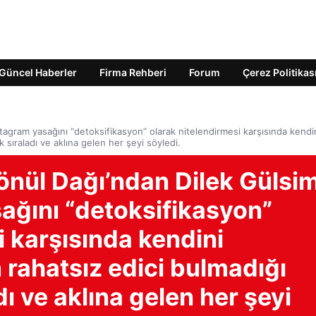
Güncel Haberler
Firma Rehberi
Forum
Çerez Politikas
tagram yasağını “detoksifikasyon” olarak nitelendirmesi karşısında kendi
k sıraladı ve aklına gelen her şeyi söyledi.
önül Dağı’ndan Dilek Gülsi
sağını “detoksifikasyon”
i karşısında kendini
n rahatsız edici bulmadığı
dı ve aklına gelen her şeyi