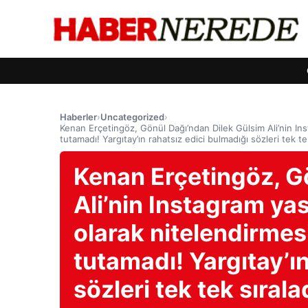
Haberler
›
Uncategorized
›
Kenan Erçetingöz, Gönül Dağı’ndan Dilek Gülsim Ali’nin Ins
tutamadı! Yargıtay’ın rahatsız edici bulmadığı sözleri tek te
Kenan Erçetingöz, G
Ali’nin Instagram ya
olarak nitelendirmes
tutamadı! Yargıtay’ı
sözleri tek tek sırala