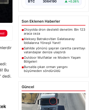
BTC
3064190
▲ +0.26%
Son Eklenen Haberler
Otoyolda dron destekli denetim: Bin 123
■
rest
araca ceza
Aleksey Batrakov’dan Galatasaray
■
İddialarına Yöneşli Yanıt!
nlerdir
Sahilde yönünü şaşıran caretta carettayı
■
vatandaşlar denize ulaştırdı
Outdoor Mutfaklar ve Modern Yaşam
■
Bölgeleri
edi:
Bursa’da çıkan orman yangını
■
i! Bu
büyümeden söndürüldü
 dedi.
Güncel
tek