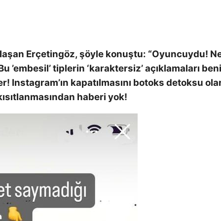
ylaşan Erçetingöz, şöyle konuştu: “Oyuncuydu! N
u ’embesil’ tiplerin ‘karaktersiz’ açıklamaları be
r! Instagram’ın kapatılmasını botoks detoksu ola
 kısıtlanmasından haberi yok!