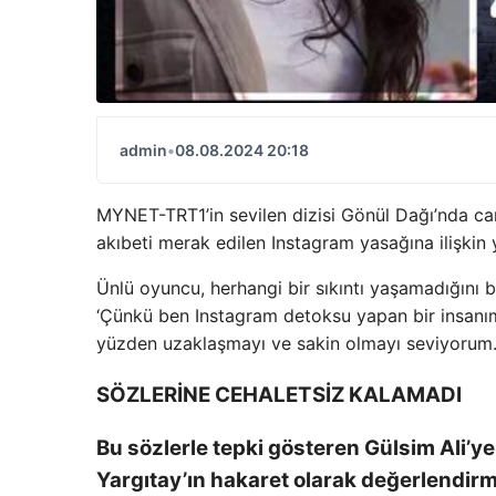
admin
•
08.08.2024 20:18
MYNET-TRT1’in sevilen dizisi Gönül Dağı’nda canl
akıbeti merak edilen Instagram yasağına ilişki
Ünlü oyuncu, herhangi bir sıkıntı yaşamadığını bel
‘Çünkü ben Instagram detoksu yapan bir insanım
yüzden uzaklaşmayı ve sakin olmayı seviyorum. 
SÖZLERİNE CEHALETSİZ KALAMADI
Bu sözlerle tepki gösteren Gülsim Ali’y
Yargıtay’ın hakaret olarak değerlendirme