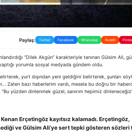
Paylaş:
Twitter
Facebook
WhatsApp
Reddit
Pinte
andırdığı “Dilek Akgün” karakteriyle tanınan Gülsim Ali, gü
n yaptığı yorumla sosyal medyada gündem oldu.
irterek, yurt dışından yeni geldiğini belirterek, şunları söyl
… Zaten bazı haberlerim vardı, mesela bu doğru bir haberd
“Bu yüzden dinlenmek güzel, sanırım hepimiz dinleneceğiz”
e Kenan Erçetingöz kayıtsız kalamadı. Erçetingöz,
diği ve Gülsim Ali’ye sert tepki gösteren sözleri 