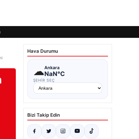
ı
Hava Durumu
ni
☁
Ankara
NaN°C
m
ŞEHIR SEÇ
Bizi Takip Edin