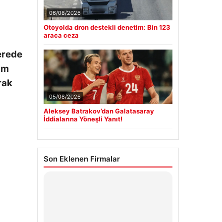
06/08/2026
Otoyolda dron destekli denetim: Bin 123
araca ceza
erede
nim
rak
05/08/2026
Aleksey Batrakov’dan Galatasaray
İddialarına Yöneşli Yanıt!
Son Eklenen Firmalar