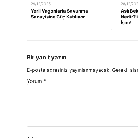
29/12/2025
28/12/20
Yerli Vagonlarla Savunma
Aslı Be
Sanayisine Güç Katılıyor
Nedir? 
İsim!
Bir yanıt yazın
E-posta adresiniz yayınlanmayacak.
Gerekli ala
Yorum
*