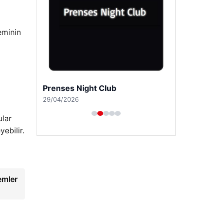
eminin
Prenses Night Club
29/04/2026
ular
ebilir.
emler