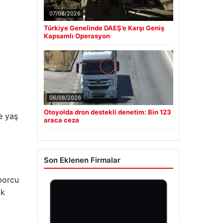
07/08/2026
Türkiye Genelinde DAEŞ’e Karşı Geniş
Kapsamlı Operasyon
06/08/2026
Otoyolda dron destekli denetim: Bin 123
e yaş
araca ceza
Son Eklenen Firmalar
borcu
ak