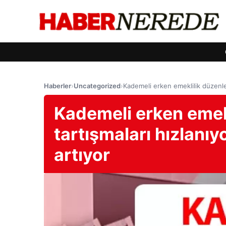
Haberler
›
Uncategorized
›
Kademeli erken emeklilik düzenle
Kademeli erken emek
tartışmaları hızlanı
artıyor