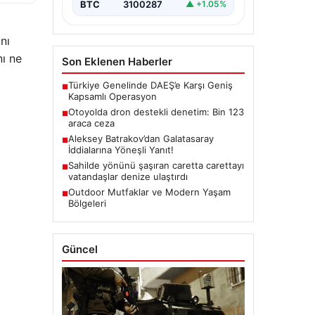
BTC
3100287
▲ +1.05%
nı
nı ne
Son Eklenen Haberler
Türkiye Genelinde DAEŞ’e Karşı Geniş
■
Kapsamlı Operasyon
Otoyolda dron destekli denetim: Bin 123
■
araca ceza
Aleksey Batrakov’dan Galatasaray
■
İddialarına Yöneşli Yanıt!
Sahilde yönünü şaşıran caretta carettayı
■
vatandaşlar denize ulaştırdı
Outdoor Mutfaklar ve Modern Yaşam
■
Bölgeleri
Güncel