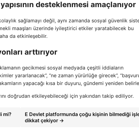
k yapısının desteklenmesi amaçlanıyor
olaylık sağlamayı değil, aynı zamanda sosyal güvenlik sist
li maaşları üzerinde iyileştirici etkiler yaratabilecek bu
ha da etkinleşebilir.
onları arttırıyor
ıklamanın gecikmesi sosyal medyada çeşitli iddiaların
kimler yararlanacak”, “ne zaman yürürlüğe girecek”, “başvur
makamların yapacağı kısa bir duyuru, gündemi yeniden belirley
rını doğrudan etkileyebileceği için yakından takip ediliyor.
li mi?
E Devlet platformunda çoğu kişinin bilmediği işl
dikkat çekiyor →