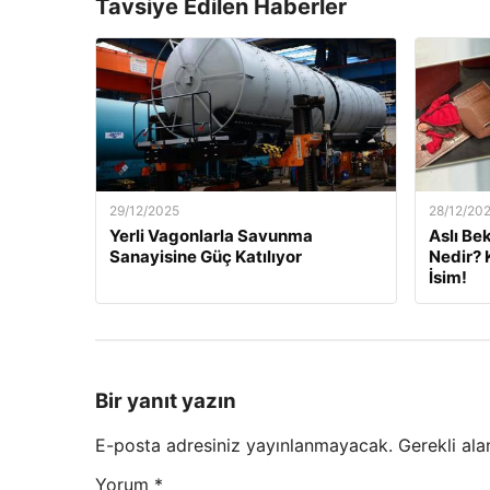
Tavsiye Edilen Haberler
29/12/2025
28/12/20
Yerli Vagonlarla Savunma
Aslı Be
Sanayisine Güç Katılıyor
Nedir? 
İsim!
Bir yanıt yazın
E-posta adresiniz yayınlanmayacak.
Gerekli ala
Yorum
*