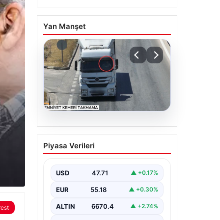
Yan Manşet
06.08.2026
Otoyolda dron destekli
Piyasa Verileri
denetim: Bin 123 araca
ceza
USD
47.71
▲ +0.17%
EUR
55.18
▲ +0.30%
ALTIN
6670.4
▲ +2.74%
rest