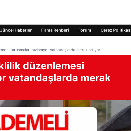
Güncel Haberler
Firma Rehberi
Forum
Çerez Politikas
mesi tartışmaları hızlanıyor vatandaşlarda merak artıyor
lilik düzenlemesi
yor vatandaşlarda merak