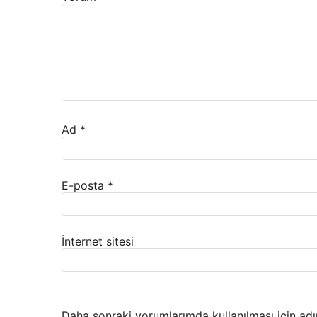
Ad
*
E-posta
*
İnternet sitesi
Daha sonraki yorumlarımda kullanılması için adı