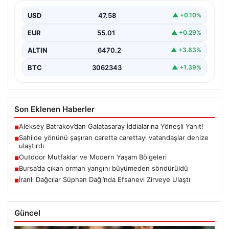
USD
47.58
▲ +0.10%
EUR
55.01
▲ +0.29%
ALTIN
6470.2
▲ +3.83%
BTC
3062343
▲ +1.39%
Son Eklenen Haberler
Aleksey Batrakov’dan Galatasaray İddialarına Yöneşli Yanıt!
■
Sahilde yönünü şaşıran caretta carettayı vatandaşlar denize
■
ulaştırdı
Outdoor Mutfaklar ve Modern Yaşam Bölgeleri
■
Bursa’da çıkan orman yangını büyümeden söndürüldü
■
İranlı Dağcılar Süphan Dağı’nda Efsanevi Zirveye Ulaştı
■
Güncel