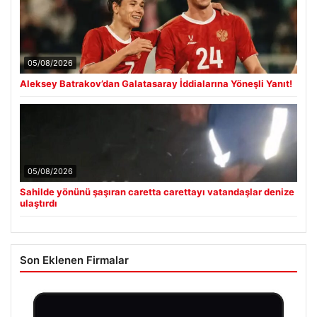
05/08/2026
Aleksey Batrakov’dan Galatasaray İddialarına Yöneşli Yanıt!
05/08/2026
Sahilde yönünü şaşıran caretta carettayı vatandaşlar denize
ulaştırdı
Son Eklenen Firmalar