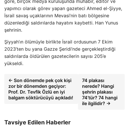
göre, birçok medya kuruluşunda muhabir, editör ve
yapımcı olarak görev yapan gazeteci Ahmed el-Şiyye,
İsrail savaş uçaklarının Mevasi’nin batı bölgesine
düzenlediği saldırılarda hayatını kaybetti. Han Yunus
şehrinin.
Şiyyah’ın ölümüyle birlikte İsrail ordusunun 7 Ekim
2023’ten bu yana Gazze Şeridi’nde gerçekleştirdiği
saldırılarda öldürülen gazetecilerin sayısı 205’e
yükseldi.
← Son dönemde pek çok kişi
74 plakası
zor bir dönemden geçiyor:
nerede? Hangi
Prof. Dr. Tevfik Özlü en iyi
şehrin plakası
balgam söktürücüyü açıkladı!
74’tür? 74 hangi
ile ilgilidir? →
Tavsiye Edilen Haberler