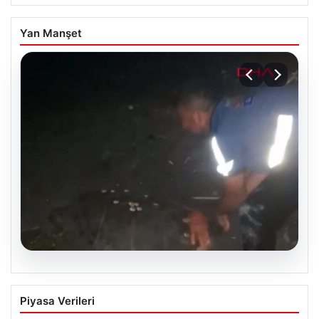
Yan Manşet
05.08.2026
Sahilde yönünü şaşıran caretta
Piyasa Verileri
carettayı vatandaşlar denize ulaştırdı