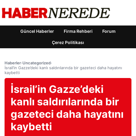
Güncel Haberler
Firma Rehberi
Forum
Çerez Politikası
Haberler
›
Uncategorized
›
İsrail’in Gazze’deki kanlı saldırılarında bir gazeteci daha hayatını
kaybetti
İsrail’in Gazze’deki
kanlı saldırılarında bir
gazeteci daha hayatını
kaybetti