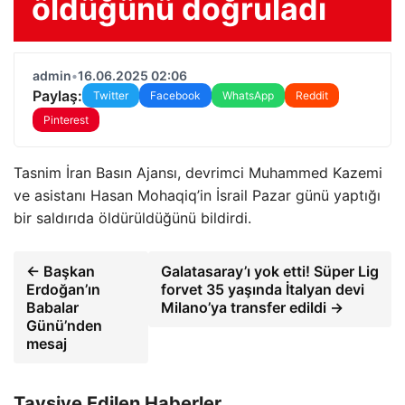
öldüğünü doğruladı
admin
•
16.06.2025 02:06
Paylaş:
Twitter
Facebook
WhatsApp
Reddit
Pinterest
Tasnim İran Basın Ajansı, devrimci Muhammed Kazemi
ve asistanı Hasan Mohaqiq’in İsrail Pazar günü yaptığı
bir saldırıda öldürüldüğünü bildirdi.
← Başkan
Galatasaray’ı yok etti! Süper Lig
Erdoğan’ın
forvet 35 yaşında İtalyan devi
Babalar
Milano’ya transfer edildi →
Günü’nden
mesaj
Tavsiye Edilen Haberler