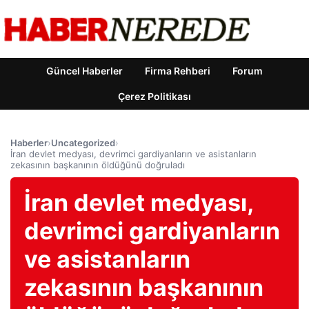
Güncel Haberler
Firma Rehberi
Forum
Çerez Politikası
Haberler
›
Uncategorized
›
İran devlet medyası, devrimci gardiyanların ve asistanların
zekasının başkanının öldüğünü doğruladı
İran devlet medyası,
devrimci gardiyanların
ve asistanların
zekasının başkanının