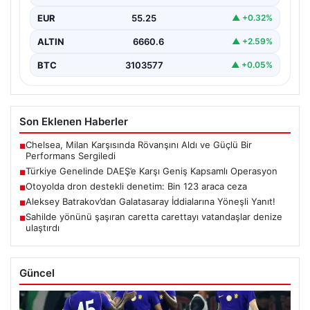
gerçekleştirildi. Jandarma…
EUR
55.25
▲ +0.32%
ALTIN
6660.6
▲ +2.59%
BTC
3103577
▲ +0.05%
Son Eklenen Haberler
Chelsea, Milan Karşısında Rövanşını Aldı ve Güçlü Bir
■
Performans Sergiledi
Türkiye Genelinde DAEŞ’e Karşı Geniş Kapsamlı Operasyon
■
Otoyolda dron destekli denetim: Bin 123 araca ceza
■
Aleksey Batrakov’dan Galatasaray İddialarına Yöneşli Yanıt!
■
Sahilde yönünü şaşıran caretta carettayı vatandaşlar denize
■
ulaştırdı
Güncel