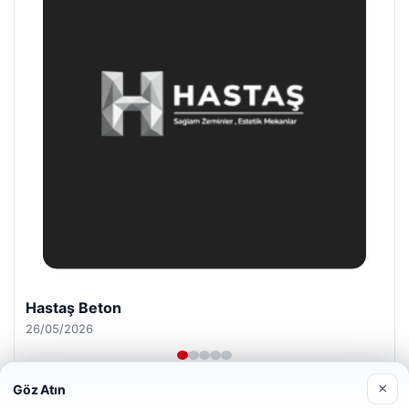
Prenses Night Club
29/04/2026
×
Göz Atın
Web sitemizi nasıl kullandığınızı daha iyi anlayabilmek,