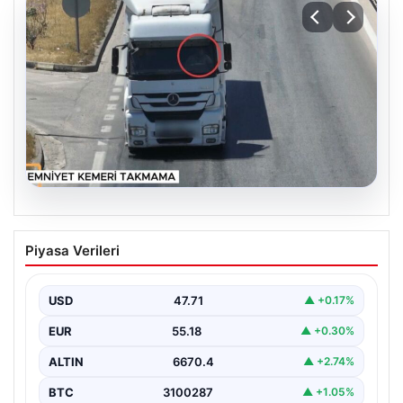
06.08.2026
Otoyolda dron destekli denetim: Bin
Piyasa Verileri
123 araca ceza
USD
47.71
▲ +0.17%
EUR
55.18
▲ +0.30%
ALTIN
6670.4
▲ +2.74%
BTC
3100287
▲ +1.05%