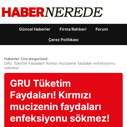
Güncel Haberler
Firma Rehberi
Forum
Çerez Politikası
Haberler
›
Uncategorized
›
GRU Tüketim Faydaları! Kırmızı mucizenin faydaları enfeksiyonu
sökmez!
GRU Tüketim
Faydaları! Kırmızı
mucizenin faydaları
enfeksiyonu sökmez!