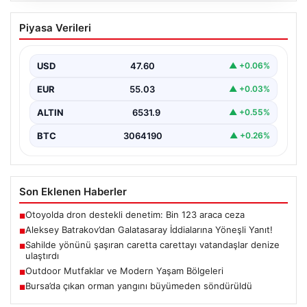
Aleksey Batrakov’dan Galatasaray
Piyasa Verileri
İddialarına Yöneşli Yanıt!
Son zamanlarda transfer gündeminde önemli yer tutan
genç futbolcu Aleksey Batrakov, adı Galatasaray ile…
USD
47.60
▲ +0.06%
EUR
55.03
▲ +0.03%
ALTIN
6531.9
▲ +0.55%
BTC
3064190
▲ +0.26%
Son Eklenen Haberler
Otoyolda dron destekli denetim: Bin 123 araca ceza
■
Aleksey Batrakov’dan Galatasaray İddialarına Yöneşli Yanıt!
■
Sahilde yönünü şaşıran caretta carettayı vatandaşlar denize
■
ulaştırdı
Outdoor Mutfaklar ve Modern Yaşam Bölgeleri
■
Bursa’da çıkan orman yangını büyümeden söndürüldü
■