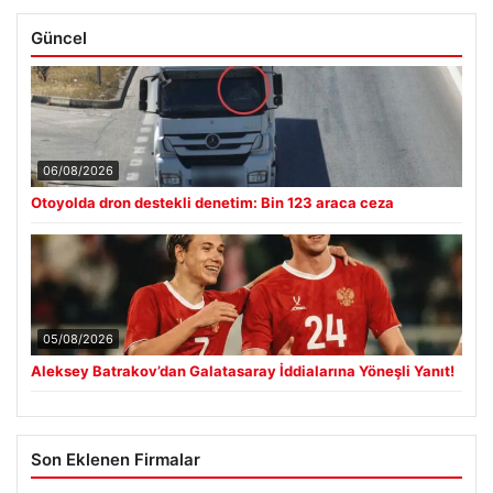
Güncel
06/08/2026
Otoyolda dron destekli denetim: Bin 123 araca ceza
05/08/2026
Aleksey Batrakov’dan Galatasaray İddialarına Yöneşli Yanıt!
Son Eklenen Firmalar