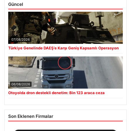
Güncel
07/08/2026
Türkiye Genelinde DAEŞ’e Karşı Geniş Kapsamlı Operasyon
06/08/2026
Otoyolda dron destekli denetim: Bin 123 araca ceza
Son Eklenen Firmalar