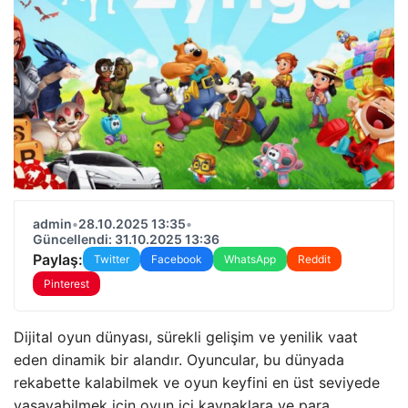
admin
•
28.10.2025 13:35
•
Güncellendi: 31.10.2025 13:36
Paylaş:
Twitter
Facebook
WhatsApp
Reddit
Pinterest
Dijital oyun dünyası, sürekli gelişim ve yenilik vaat
eden dinamik bir alandır. Oyuncular, bu dünyada
rekabette kalabilmek ve oyun keyfini en üst seviyede
yaşayabilmek için oyun içi kaynaklara ve para