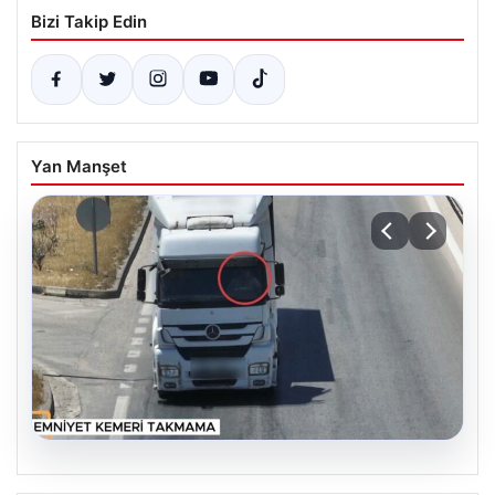
Bizi Takip Edin
Yan Manşet
06.08.2026