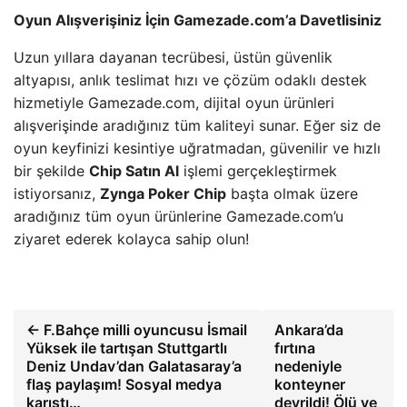
Oyun Alışverişiniz İçin Gamezade.com’a Davetlisiniz
Uzun yıllara dayanan tecrübesi, üstün güvenlik
altyapısı, anlık teslimat hızı ve çözüm odaklı destek
hizmetiyle Gamezade.com, dijital oyun ürünleri
alışverişinde aradığınız tüm kaliteyi sunar. Eğer siz de
oyun keyfinizi kesintiye uğratmadan, güvenilir ve hızlı
bir şekilde
Chip Satın Al
işlemi gerçekleştirmek
istiyorsanız,
Zynga Poker Chip
başta olmak üzere
aradığınız tüm oyun ürünlerine Gamezade.com’u
ziyaret ederek kolayca sahip olun!
← F.Bahçe milli oyuncusu İsmail
Ankara’da
Yüksek ile tartışan Stuttgartlı
fırtına
Deniz Undav’dan Galatasaray’a
nedeniyle
flaş paylaşım! Sosyal medya
konteyner
karıştı…
devrildi! Ölü ve