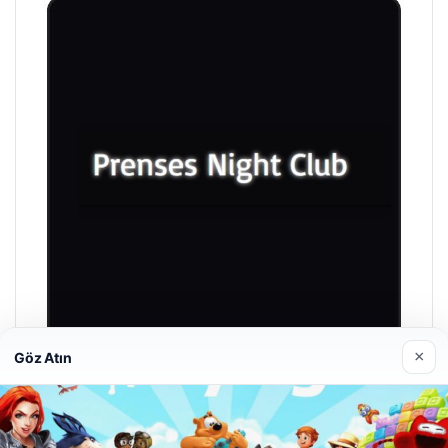
×
Göz Atın
Prenses Night Club
29/04/2026