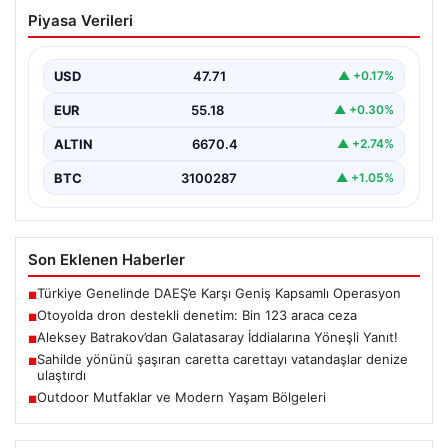
Otoyolda dron destekli denetim: Bin
Piyasa Verileri
123 araca ceza
USD
47.71
▲ +0.17%
EUR
55.18
▲ +0.30%
ALTIN
6670.4
▲ +2.74%
BTC
3100287
▲ +1.05%
Son Eklenen Haberler
Türkiye Genelinde DAEŞ’e Karşı Geniş Kapsamlı Operasyon
■
Otoyolda dron destekli denetim: Bin 123 araca ceza
■
Aleksey Batrakov’dan Galatasaray İddialarına Yöneşli Yanıt!
■
Sahilde yönünü şaşıran caretta carettayı vatandaşlar denize
■
ulaştırdı
Outdoor Mutfaklar ve Modern Yaşam Bölgeleri
■