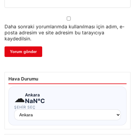
Daha sonraki yorumlarımda kullanılması için adım, e-
posta adresim ve site adresim bu tarayıcıya
kaydedilsin.
Hava Durumu
☁
Ankara
NaN°C
ŞEHIR SEÇ