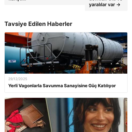
yaralılar var →
Tavsiye Edilen Haberler
29/12/2025
Yerli Vagonlarla Savunma Sanayisine Güç Katılıyor