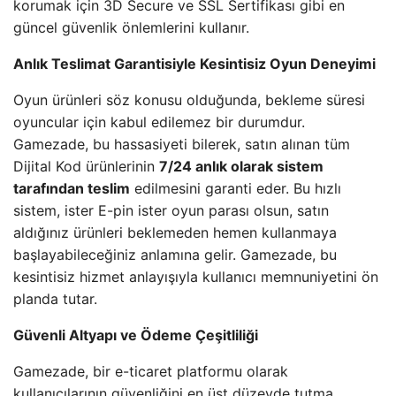
korumak için 3D Secure ve SSL Sertifikası gibi en
güncel güvenlik önlemlerini kullanır.
Anlık Teslimat Garantisiyle Kesintisiz Oyun Deneyimi
Oyun ürünleri söz konusu olduğunda, bekleme süresi
oyuncular için kabul edilemez bir durumdur.
Gamezade, bu hassasiyeti bilerek, satın alınan tüm
Dijital Kod ürünlerinin
7/24 anlık olarak sistem
tarafından teslim
edilmesini garanti eder. Bu hızlı
sistem, ister E-pin ister oyun parası olsun, satın
aldığınız ürünleri beklemeden hemen kullanmaya
başlayabileceğiniz anlamına gelir. Gamezade, bu
kesintisiz hizmet anlayışıyla kullanıcı memnuniyetini ön
planda tutar.
Güvenli Altyapı ve Ödeme Çeşitliliği
Gamezade, bir e-ticaret platformu olarak
kullanıcılarının güvenliğini en üst düzeyde tutma