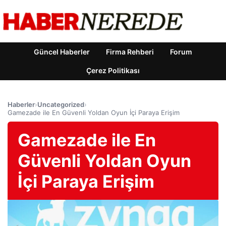
Güncel Haberler
Firma Rehberi
Forum
Çerez Politikası
Haberler
›
Uncategorized
›
Gamezade ile En Güvenli Yoldan Oyun İçi Paraya Erişim
Gamezade ile En
Güvenli Yoldan Oyun
İçi Paraya Erişim