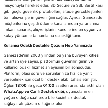
misyonuyla hareket eder. 3D Secure ve SSL Sertifikası
gibi güçlü güvenlik protokolleri, sitede gerçekleştirilen
tüm alışverişlerin güvenliğini sağlar. Ayrıca, Gamezade
müşterilerine çeşitli ödeme kanallarından yararlanma
imkanı sunarak, alışverişlerini kendilerine en uygun ve
kolay yöntemle tamamlama esnekliği tanır.
Kullanıcı Odaklı Destekle Çözüm Hep Yanınızda
Gamezade’nin 2003 yılından bu yana büyüyen kitlesi
ve artan üye sayısı, platformun güvenilirliğinin ve
kullanıcı odaklı hizmet anlayışının bir sonucudur.
Platform, olası soru ve sorunlarınıza hızlıca yanıt
verebilmek için özel bir destek ekibi tahsis etmiştir.
Öğlen
13:00
ile gece
01:00
saatleri arasında aktif olan
WhatsApp ve Canlı Destek ekibi
, oyuncuların en
yoğun olduğu saatlerde bile kesintisiz destek
sağlayarak çözüm ortağınız olur.