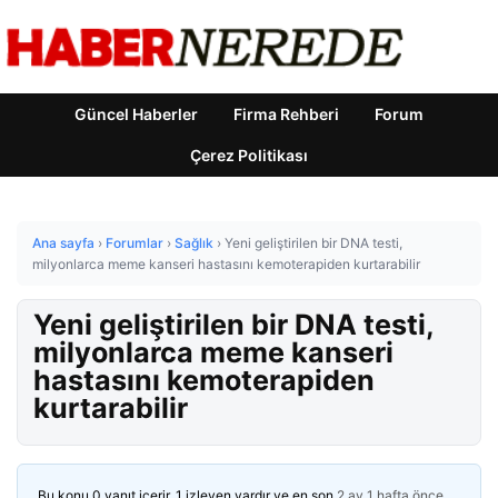
Güncel Haberler
Firma Rehberi
Forum
Çerez Politikası
Ana sayfa
›
Forumlar
›
Sağlık
›
Yeni geliştirilen bir DNA testi,
milyonlarca meme kanseri hastasını kemoterapiden kurtarabilir
Yeni geliştirilen bir DNA testi,
milyonlarca meme kanseri
hastasını kemoterapiden
kurtarabilir
Bu konu 0 yanıt içerir, 1 izleyen vardır ve en son
2 ay 1 hafta önce