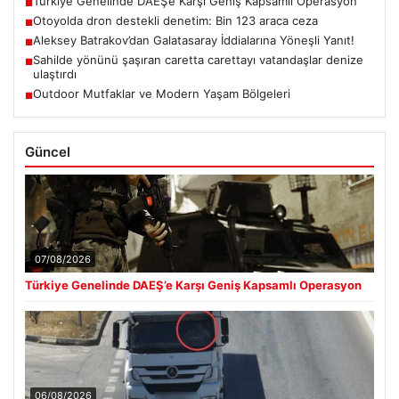
Türkiye Genelinde DAEŞ’e Karşı Geniş Kapsamlı Operasyon
■
Otoyolda dron destekli denetim: Bin 123 araca ceza
■
Aleksey Batrakov’dan Galatasaray İddialarına Yöneşli Yanıt!
■
Sahilde yönünü şaşıran caretta carettayı vatandaşlar denize
■
ulaştırdı
Outdoor Mutfaklar ve Modern Yaşam Bölgeleri
■
Güncel
07/08/2026
Türkiye Genelinde DAEŞ’e Karşı Geniş Kapsamlı Operasyon
06/08/2026