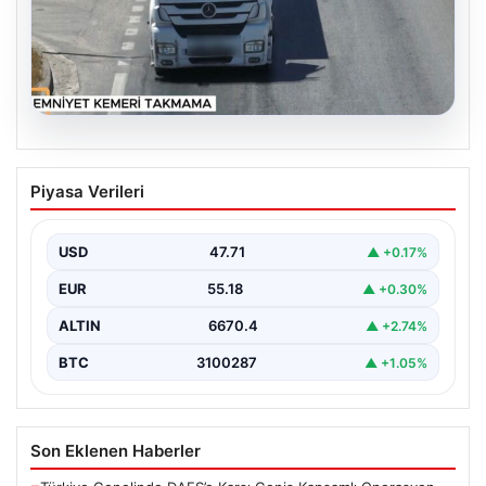
06.08.2026
Otoyolda dron destekli denetim: Bin
Piyasa Verileri
123 araca ceza
USD
47.71
▲ +0.17%
EUR
55.18
▲ +0.30%
ALTIN
6670.4
▲ +2.74%
BTC
3100287
▲ +1.05%
Son Eklenen Haberler