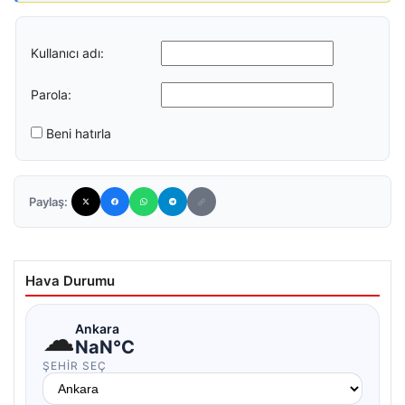
Kullanıcı adı:
Parola:
Beni hatırla
Paylaş:
Hava Durumu
☁
Ankara
NaN°C
ŞEHIR SEÇ