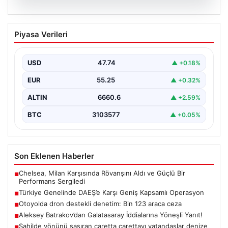
07.08.2026
Türkiye Genelinde DAEŞ’e Karşı Geniş
Piyasa Verileri
Kapsamlı Operasyon
Türkiye'de terörle mücadele kapsamında, DAEŞ'e
yönelik 30 şehirde büyük çaplı bir operasyon
USD
47.74
▲ +0.18%
gerçekleştirildi. Jandarma…
EUR
55.25
▲ +0.32%
ALTIN
6660.6
▲ +2.59%
BTC
3103577
▲ +0.05%
Son Eklenen Haberler
Chelsea, Milan Karşısında Rövanşını Aldı ve Güçlü Bir
■
Performans Sergiledi
Türkiye Genelinde DAEŞ’e Karşı Geniş Kapsamlı Operasyon
■
Otoyolda dron destekli denetim: Bin 123 araca ceza
■
Aleksey Batrakov’dan Galatasaray İddialarına Yöneşli Yanıt!
■
Sahilde yönünü şaşıran caretta carettayı vatandaşlar denize
■