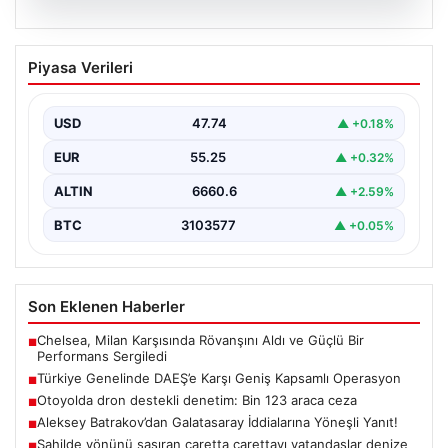
07.08.2026
Türkiye Genelinde DAEŞ’e Karşı Geniş
Piyasa Verileri
Kapsamlı Operasyon
Türkiye'de terörle mücadele kapsamında, DAEŞ'e
yönelik 30 şehirde büyük çaplı bir operasyon
USD
47.74
▲ +0.18%
gerçekleştirildi. Jandarma…
EUR
55.25
▲ +0.32%
ALTIN
6660.6
▲ +2.59%
BTC
3103577
▲ +0.05%
Son Eklenen Haberler
Chelsea, Milan Karşısında Rövanşını Aldı ve Güçlü Bir
■
Performans Sergiledi
Türkiye Genelinde DAEŞ’e Karşı Geniş Kapsamlı Operasyon
■
Otoyolda dron destekli denetim: Bin 123 araca ceza
■
Aleksey Batrakov’dan Galatasaray İddialarına Yöneşli Yanıt!
■
Sahilde yönünü şaşıran caretta carettayı vatandaşlar denize
■