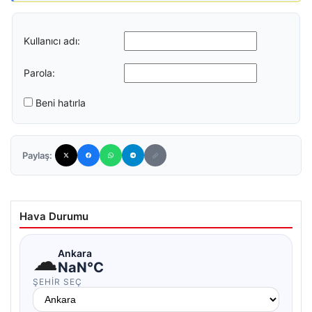
Kullanıcı adı:
Parola:
Beni hatırla
Paylaş:
Hava Durumu
☁
Ankara
NaN°C
ŞEHIR SEÇ