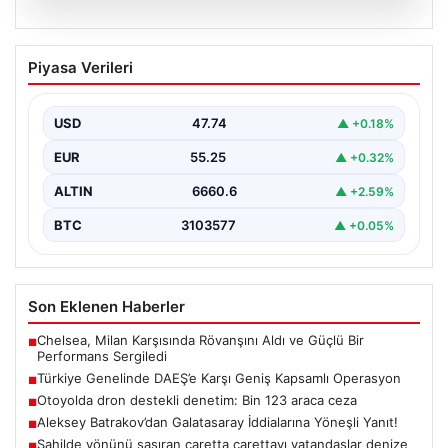
07.08.2026
Türkiye Genelinde DAEŞ’e Karşı Geniş
Piyasa Verileri
Kapsamlı Operasyon
Türkiye'de terörle mücadele kapsamında, DAEŞ'e
yönelik 30 şehirde büyük çaplı bir operasyon
USD
47.74
▲ +0.18%
gerçekleştirildi. Jandarma…
EUR
55.25
▲ +0.32%
ALTIN
6660.6
▲ +2.59%
BTC
3103577
▲ +0.05%
Son Eklenen Haberler
Chelsea, Milan Karşısında Rövanşını Aldı ve Güçlü Bir
■
Performans Sergiledi
Türkiye Genelinde DAEŞ’e Karşı Geniş Kapsamlı Operasyon
■
Otoyolda dron destekli denetim: Bin 123 araca ceza
■
Aleksey Batrakov’dan Galatasaray İddialarına Yöneşli Yanıt!
■
Sahilde yönünü şaşıran caretta carettayı vatandaşlar denize
■