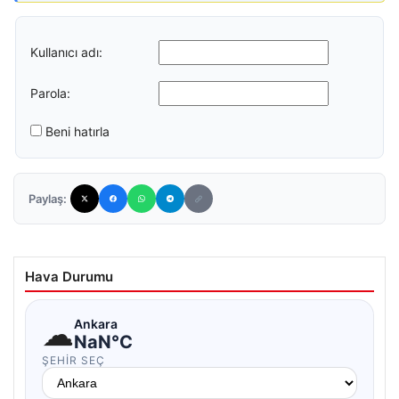
Kullanıcı adı:
Parola:
Beni hatırla
Paylaş:
Hava Durumu
☁
Ankara
NaN°C
ŞEHIR SEÇ