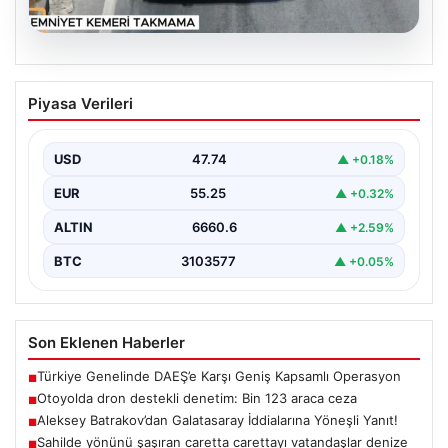
06.08.2026
Otoyolda dron destekli denetim: Bin
Piyasa Verileri
123 araca ceza
USD
47.74
▲ +0.18%
EUR
55.25
▲ +0.32%
ALTIN
6660.6
▲ +2.59%
BTC
3103577
▲ +0.05%
Son Eklenen Haberler
Türkiye Genelinde DAEŞ’e Karşı Geniş Kapsamlı Operasyon
■
Otoyolda dron destekli denetim: Bin 123 araca ceza
■
Aleksey Batrakov’dan Galatasaray İddialarına Yöneşli Yanıt!
■
Sahilde yönünü şaşıran caretta carettayı vatandaşlar denize
■