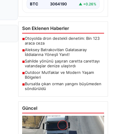
BTC
3064190
▲ +0.26%
Son Eklenen Haberler
Otoyolda dron destekli denetim: Bin 123
■
araca ceza
Aleksey Batrakov’dan Galatasaray
■
İddialarına Yöneşli Yanıt!
Sahilde yönünü şaşıran caretta carettayı
■
vatandaşlar denize ulaştırdı
Outdoor Mutfaklar ve Modern Yaşam
■
Bölgeleri
Bursa’da çıkan orman yangını büyümeden
■
söndürüldü
Güncel