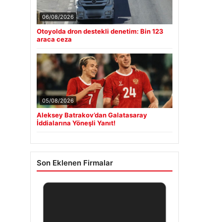
06/08/2026
Otoyolda dron destekli denetim: Bin 123
araca ceza
05/08/2026
Aleksey Batrakov’dan Galatasaray
İddialarına Yöneşli Yanıt!
Son Eklenen Firmalar