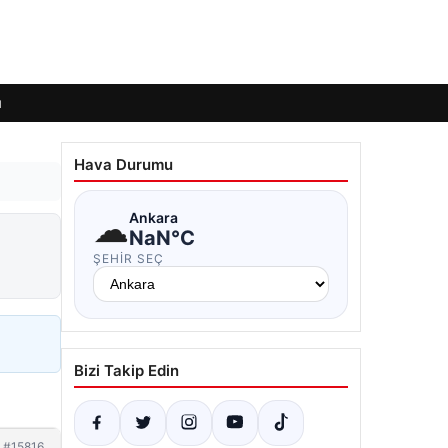
ı
Hava Durumu
☁
Ankara
NaN°C
ŞEHIR SEÇ
Bizi Takip Edin
#15816