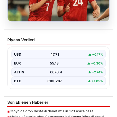
05.08.2026
Aleksey Batrakov’dan Galatasaray
Piyasa Verileri
İddialarına Yöneşli Yanıt!
Son zamanlarda transfer gündeminde önemli yer tutan
genç futbolcu Aleksey Batrakov, adı Galatasaray ile…
USD
47.71
▲ +0.17%
EUR
55.18
▲ +0.30%
ALTIN
6670.4
▲ +2.74%
BTC
3100287
▲ +1.05%
Son Eklenen Haberler
Otoyolda dron destekli denetim: Bin 123 araca ceza
■
Aleksey Batrakov’dan Galatasaray İddialarına Yöneşli Yanıt!