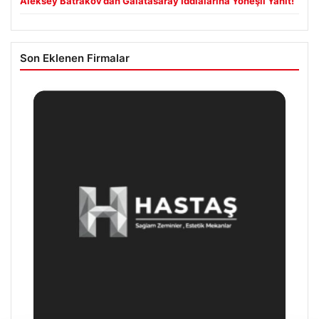
Aleksey Batrakov’dan Galatasaray İddialarına Yöneşli Yanıt!
Son Eklenen Firmalar