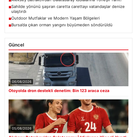
■
Sahilde yönünü şaşıran caretta carettayı vatandaşlar denize
■
ulaştırdı
Outdoor Mutfaklar ve Modern Yaşam Bölgeleri
■
Bursa’da çıkan orman yangını büyümeden söndürüldü
■
Güncel
06/08/2026
Otoyolda dron destekli denetim: Bin 123 araca ceza
05/08/2026