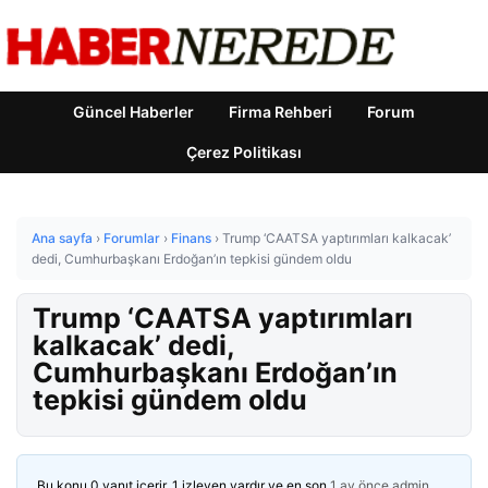
Güncel Haberler
Firma Rehberi
Forum
Çerez Politikası
Ana sayfa
›
Forumlar
›
Finans
›
Trump ‘CAATSA yaptırımları kalkacak’
dedi, Cumhurbaşkanı Erdoğan’ın tepkisi gündem oldu
Trump ‘CAATSA yaptırımları
kalkacak’ dedi,
Cumhurbaşkanı Erdoğan’ın
tepkisi gündem oldu
Bu konu 0 yanıt içerir, 1 izleyen vardır ve en son
1 ay önce
admin