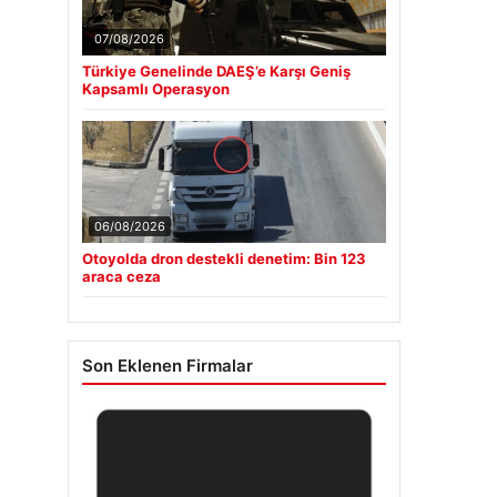
07/08/2026
Türkiye Genelinde DAEŞ’e Karşı Geniş
Kapsamlı Operasyon
06/08/2026
Otoyolda dron destekli denetim: Bin 123
araca ceza
Son Eklenen Firmalar