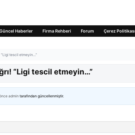
Güncel Haberler
Firma Rehberi
Forum
Çerez Politikas
 “Ligi tescil etmeyin…”
rı! “Ligi tescil etmeyin…”
 önce
admin
tarafından güncellenmiştir.