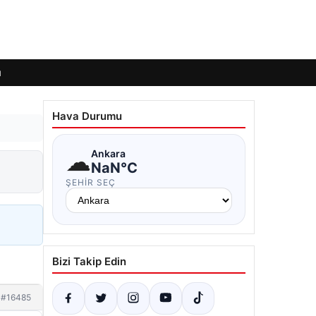
ı
Hava Durumu
☁
Ankara
NaN°C
ŞEHIR SEÇ
Bizi Takip Edin
#16485