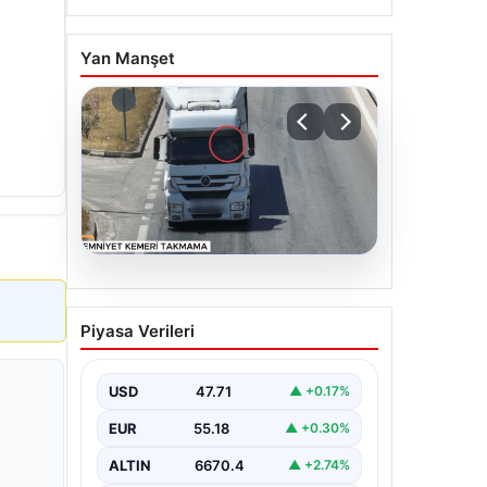
Yan Manşet
06.08.2026
Otoyolda dron destekli
Piyasa Verileri
denetim: Bin 123 araca
ceza
USD
47.71
▲ +0.17%
EUR
55.18
▲ +0.30%
ALTIN
6670.4
▲ +2.74%