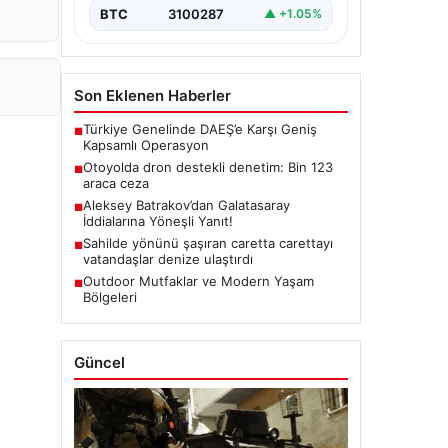
BTC
3100287
▲ +1.05%
Son Eklenen Haberler
Türkiye Genelinde DAEŞ’e Karşı Geniş
■
Kapsamlı Operasyon
Otoyolda dron destekli denetim: Bin 123
■
araca ceza
Aleksey Batrakov’dan Galatasaray
■
İddialarına Yöneşli Yanıt!
Sahilde yönünü şaşıran caretta carettayı
■
vatandaşlar denize ulaştırdı
Outdoor Mutfaklar ve Modern Yaşam
■
Bölgeleri
Güncel