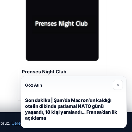
Prenses Night Club
29/04/2026
×
Göz Atın
Son dakika | Şam’da Macron’un kaldığı
otelin dibinde patlama! NATO günü
yaşandı, 18 kişi yaralandı… Fransa’dan ilk
açıklama
ıyoruz.
Çerez Politikamız
Reddet
Kabul Et