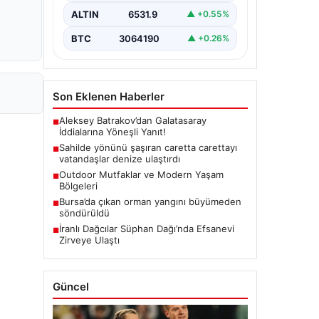
ALTIN
6531.9
▲ +0.55%
BTC
3064190
▲ +0.26%
Son Eklenen Haberler
Aleksey Batrakov’dan Galatasaray
■
İddialarına Yöneşli Yanıt!
Sahilde yönünü şaşıran caretta carettayı
■
vatandaşlar denize ulaştırdı
Outdoor Mutfaklar ve Modern Yaşam
■
Bölgeleri
Bursa’da çıkan orman yangını büyümeden
■
söndürüldü
İranlı Dağcılar Süphan Dağı’nda Efsanevi
■
Zirveye Ulaştı
Güncel