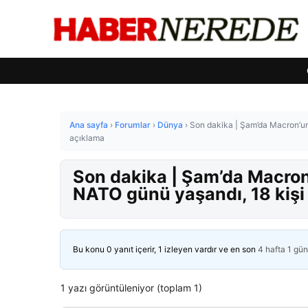
Ana sayfa
›
Forumlar
›
Dünya
›
Son dakika | Şam’da Macron’un 
açıklama
Son dakika | Şam’da Macron’
NATO günü yaşandı, 18 kişi
Bu konu 0 yanıt içerir, 1 izleyen vardır ve en son
4 hafta 1 gü
1 yazı görüntüleniyor (toplam 1)