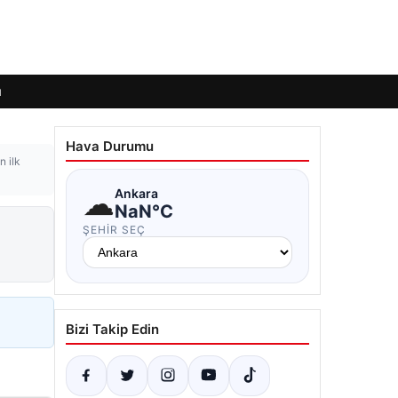
ı
Hava Durumu
n ilk
☁
Ankara
NaN°C
ŞEHIR SEÇ
Bizi Takip Edin