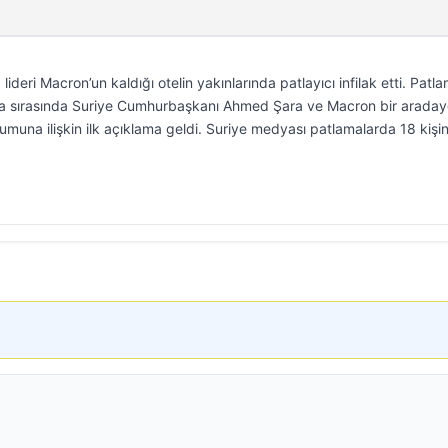
deri Macron’un kaldığı otelin yakınlarında patlayıcı infilak etti. Patl
ama sırasında Suriye Cumhurbaşkanı Ahmed Şara ve Macron bir araday
muna ilişkin ilk açıklama geldi. Suriye medyası patlamalarda 18 kişin