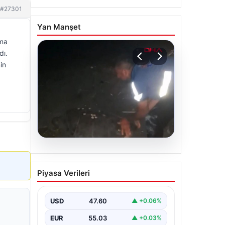
#27301
Yan Manşet
ama
dı.
in
05.08.2026
Sahilde yönünü şaşıran
Piyasa Verileri
caretta carettayı
vatandaşlar denize
ulaştırdı
USD
47.60
▲ +0.06%
EUR
55.03
▲ +0.03%