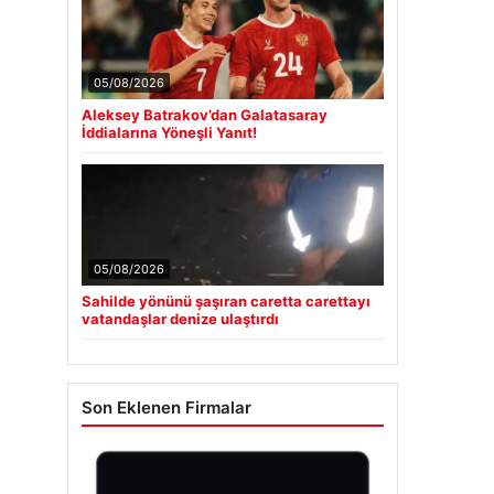
05/08/2026
Aleksey Batrakov’dan Galatasaray
İddialarına Yöneşli Yanıt!
05/08/2026
Sahilde yönünü şaşıran caretta carettayı
vatandaşlar denize ulaştırdı
Son Eklenen Firmalar