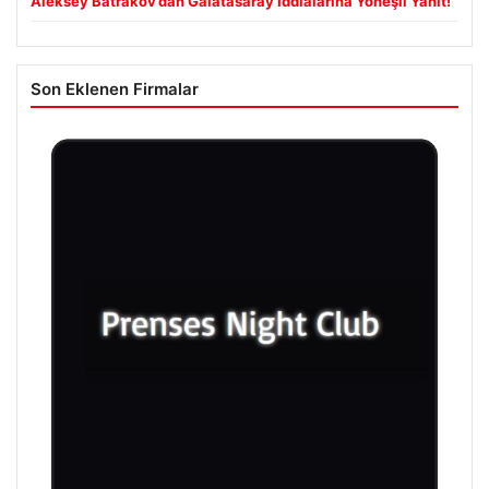
Aleksey Batrakov’dan Galatasaray İddialarına Yöneşli Yanıt!
Son Eklenen Firmalar