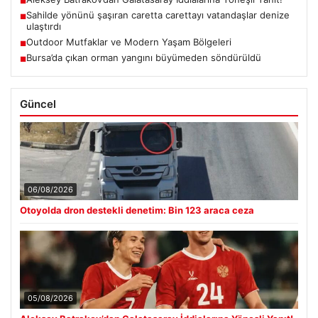
■
Sahilde yönünü şaşıran caretta carettayı vatandaşlar denize
■
ulaştırdı
Outdoor Mutfaklar ve Modern Yaşam Bölgeleri
■
Bursa’da çıkan orman yangını büyümeden söndürüldü
■
Güncel
06/08/2026
Otoyolda dron destekli denetim: Bin 123 araca ceza
05/08/2026