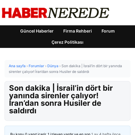
Güncel Haberler
Firma Rehberi
Forum
Çerez Politikası
Ana sayfa
›
Forumlar
›
Dünya
›
Son dakika | İsrail’in dört bir yanında
sirenler çalıyor! İran’dan sonra Husiler de saldırdı
Son dakika | İsrail’in dört bir
yanında sirenler çalıyor!
İran’dan sonra Husiler de
saldırdı
Bu konu 0 yanıt içerir, 1 izleyen vardır ve en son
1 ay 4 hafta önce