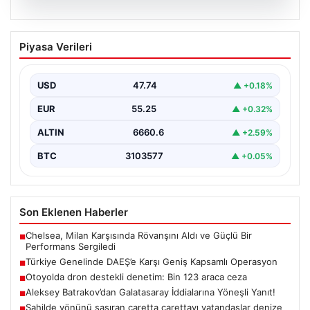
07.08.2026
Türkiye Genelinde DAEŞ’e Karşı Geniş
Piyasa Verileri
Kapsamlı Operasyon
Türkiye'de terörle mücadele kapsamında, DAEŞ'e
yönelik 30 şehirde büyük çaplı bir operasyon
USD
47.74
▲ +0.18%
gerçekleştirildi. Jandarma…
EUR
55.25
▲ +0.32%
ALTIN
6660.6
▲ +2.59%
BTC
3103577
▲ +0.05%
Son Eklenen Haberler
Chelsea, Milan Karşısında Rövanşını Aldı ve Güçlü Bir
■
Performans Sergiledi
Türkiye Genelinde DAEŞ’e Karşı Geniş Kapsamlı Operasyon
■
Otoyolda dron destekli denetim: Bin 123 araca ceza
■
Aleksey Batrakov’dan Galatasaray İddialarına Yöneşli Yanıt!
■
Sahilde yönünü şaşıran caretta carettayı vatandaşlar denize
■