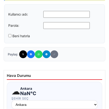
Kullanıcı adı:
Parola:
Beni hatırla
Paylaş:
Hava Durumu
☁
Ankara
NaN°C
ŞEHIR SEÇ