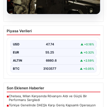
07.08.2026
Türkiye Genelinde DAEŞ’e Karşı Geniş
Piyasa Verileri
Kapsamlı Operasyon
Türkiye'de terörle mücadele kapsamında, DAEŞ'e
yönelik 30 şehirde büyük çaplı bir operasyon
USD
47.74
▲ +0.18%
gerçekleştirildi. Jandarma…
EUR
55.25
▲ +0.32%
ALTIN
6660.6
▲ +2.59%
BTC
3103577
▲ +0.05%
Son Eklenen Haberler
Chelsea, Milan Karşısında Rövanşını Aldı ve Güçlü Bir
■
Performans Sergiledi
Türkiye Genelinde DAEŞ’e Karşı Geniş Kapsamlı Operasyon
■