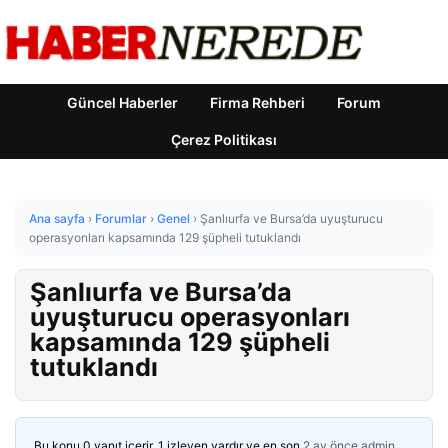
Güncel Haberler
Firma Rehberi
Forum
Çerez Politikası
Ana sayfa
›
Forumlar
›
Genel
›
Şanlıurfa ve Bursa’da uyuşturucu
operasyonları kapsamında 129 şüpheli tutuklandı
Şanlıurfa ve Bursa’da
uyuşturucu operasyonları
kapsamında 129 şüpheli
tutuklandı
Bu konu 0 yanıt içerir, 1 izleyen vardır ve en son
2 ay önce
admin