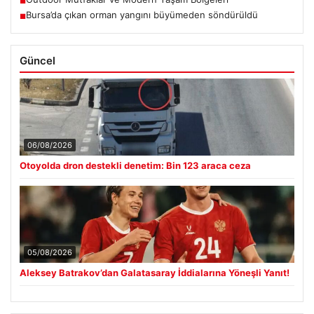
■
Bursa’da çıkan orman yangını büyümeden söndürüldü
■
Güncel
06/08/2026
Otoyolda dron destekli denetim: Bin 123 araca ceza
05/08/2026
Aleksey Batrakov’dan Galatasaray İddialarına Yöneşli Yanıt!