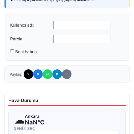
Kullanıcı adı:
Parola:
Beni hatırla
Paylaş:
Hava Durumu
☁
Ankara
NaN°C
ŞEHIR SEÇ