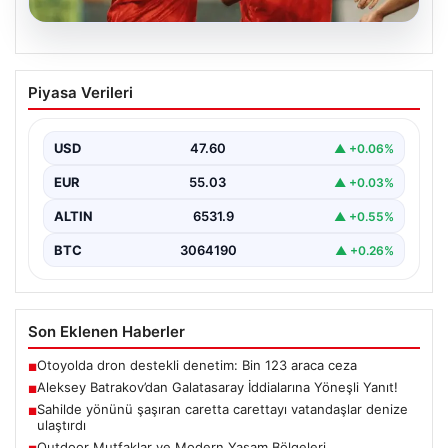
05.08.2026
Aleksey Batrakov’dan Galatasaray
Piyasa Verileri
İddialarına Yöneşli Yanıt!
Son zamanlarda transfer gündeminde önemli yer tutan
genç futbolcu Aleksey Batrakov, adı Galatasaray ile…
USD
47.60
▲ +0.06%
EUR
55.03
▲ +0.03%
ALTIN
6531.9
▲ +0.55%
BTC
3064190
▲ +0.26%
Son Eklenen Haberler
Otoyolda dron destekli denetim: Bin 123 araca ceza
■
Aleksey Batrakov’dan Galatasaray İddialarına Yöneşli Yanıt!
■
Sahilde yönünü şaşıran caretta carettayı vatandaşlar denize
■
ulaştırdı
Outdoor Mutfaklar ve Modern Yaşam Bölgeleri