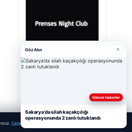
×
Göz Atın
Prenses Night Club
29/04/2026
Güncel Haberler
Sakarya’da silah kaçakçılığı
operasyonunda 2 zanlı tutuklandı
ıyoruz.
Çerez Politikamız
Reddet
Kabul Et