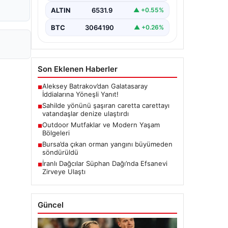
ALTIN
6531.9
▲ +0.55%
BTC
3064190
▲ +0.26%
Son Eklenen Haberler
Aleksey Batrakov’dan Galatasaray
■
İddialarına Yöneşli Yanıt!
Sahilde yönünü şaşıran caretta carettayı
■
vatandaşlar denize ulaştırdı
Outdoor Mutfaklar ve Modern Yaşam
■
Bölgeleri
Bursa’da çıkan orman yangını büyümeden
■
söndürüldü
İranlı Dağcılar Süphan Dağı’nda Efsanevi
■
Zirveye Ulaştı
Güncel