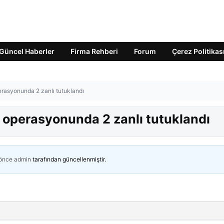
Güncel Haberler
Firma Rehberi
Forum
Çerez Politikas
erasyonunda 2 zanlı tutuklandı
ı operasyonunda 2 zanlı tutuklandı
 önce
admin
tarafından güncellenmiştir.