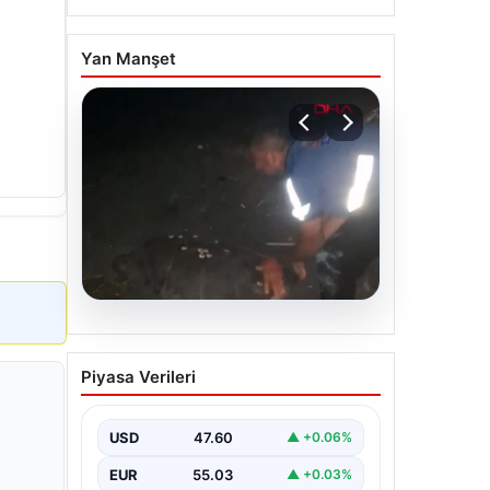
Yan Manşet
05.08.2026
Sahilde yönünü şaşıran
Piyasa Verileri
caretta carettayı
vatandaşlar denize
ulaştırdı
USD
47.60
▲ +0.06%
EUR
55.03
▲ +0.03%