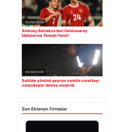
05/08/2026
Aleksey Batrakov’dan Galatasaray
İddialarına Yöneşli Yanıt!
05/08/2026
Sahilde yönünü şaşıran caretta carettayı
vatandaşlar denize ulaştırdı
Son Eklenen Firmalar