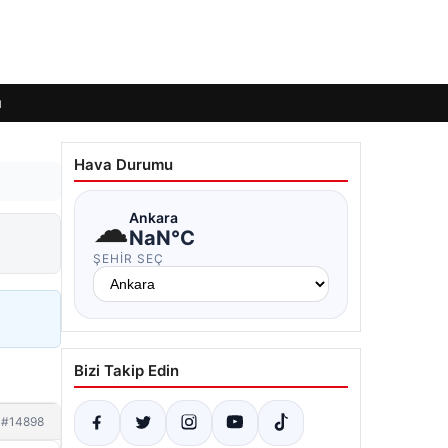
ı
Hava Durumu
☁
Ankara
NaN°C
ŞEHIR SEÇ
Bizi Takip Edin
#14898