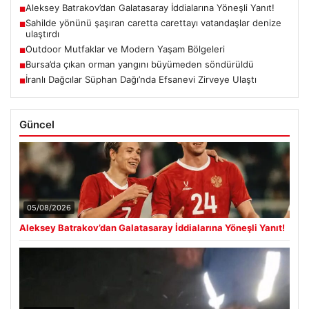
Aleksey Batrakov’dan Galatasaray İddialarına Yöneşli Yanıt!
■
Sahilde yönünü şaşıran caretta carettayı vatandaşlar denize
■
ulaştırdı
Outdoor Mutfaklar ve Modern Yaşam Bölgeleri
■
Bursa’da çıkan orman yangını büyümeden söndürüldü
■
İranlı Dağcılar Süphan Dağı’nda Efsanevi Zirveye Ulaştı
■
Güncel
05/08/2026
Aleksey Batrakov’dan Galatasaray İddialarına Yöneşli Yanıt!