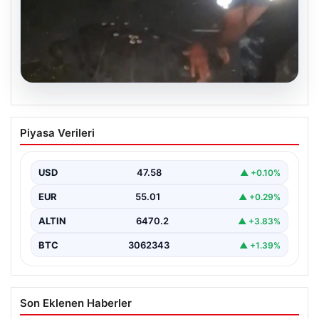
05.08.2026
Sahilde yönünü şaşıran caretta
Piyasa Verileri
carettayı vatandaşlar denize ulaştırdı
USD
47.58
▲ +0.10%
EUR
55.01
▲ +0.29%
ALTIN
6470.2
▲ +3.83%
BTC
3062343
▲ +1.39%
Son Eklenen Haberler