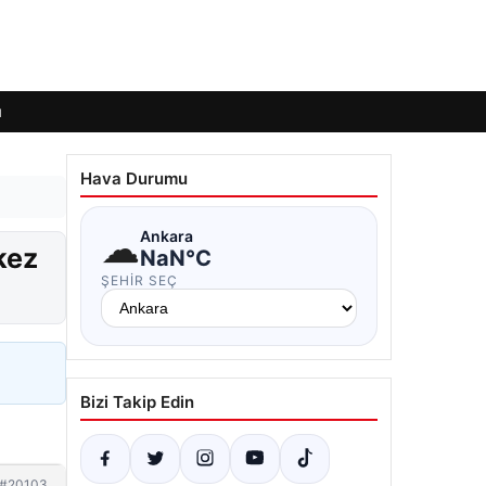
ı
Hava Durumu
☁
Ankara
kez
NaN°C
ŞEHIR SEÇ
Bizi Takip Edin
#20103