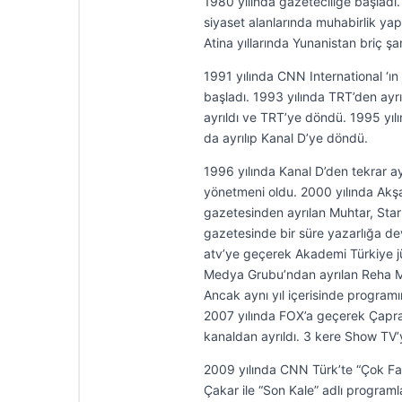
1980 yılında gazeteciliğe başladı.
siyaset alanlarında muhabirlik ya
Atina yıllarında Yunanistan briç ş
1991 yılında CNN International ‘ın
başladı. 1993 yılında TRT’den ayrı
ayrıldı ve TRT’ye döndü. 1995 yıl
da ayrılıp Kanal D’ye döndü.
1996 yılında Kanal D’den tekrar 
yönetmeni oldu. 2000 yılında Ak
gazetesinden ayrılan Muhtar, Star
gazetesinde bir süre yazarlığa de
atv’ye geçerek Akademi Türkiye j
Medya Grubu’ndan ayrılan Reha Mu
Ancak aynı yıl içerisinde progra
2007 yılında FOX’a geçerek Çapra
kanaldan ayrıldı. 3 kere Show TV’
2009 yılında CNN Türk’te “Çok Fa
Çakar ile “Son Kale” adlı programl