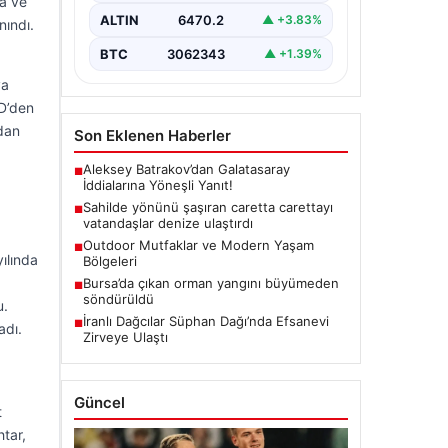
ka ve
ALTIN
6470.2
▲ +3.83%
nındı.
BTC
3062343
▲ +1.39%
ya
 D’den
ldan
Son Eklenen Haberler
Aleksey Batrakov’dan Galatasaray
■
İddialarına Yöneşli Yanıt!
Sahilde yönünü şaşıran caretta carettayı
■
vatandaşlar denize ulaştırdı
Outdoor Mutfaklar ve Modern Yaşam
■
ılında
Bölgeleri
Bursa’da çıkan orman yangını büyümeden
■
söndürüldü
u.
İranlı Dağcılar Süphan Dağı’nda Efsanevi
■
adı.
Zirveye Ulaştı
Güncel
t
htar,