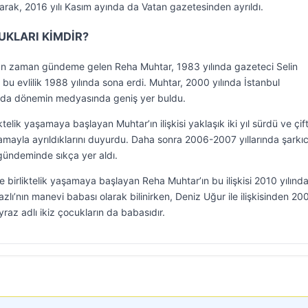
arak, 2016 yılı Kasım ayında da Vatan gazetesinden ayrıldı.
UKLARI KİMDİR?
aman zaman gündeme gelen Reha Muhtar, 1983 yılında gazeteci Selin
 bu evlilik 1988 yılında sona erdi. Muhtar, 2000 yılında İstanbul
yla da dönemin medyasında geniş yer buldu.
iktelik yaşamaya başlayan Muhtar’ın ilişkisi yaklaşık iki yıl sürdü ve çift
lamayla ayrıldıklarını duyurdu. Daha sonra 2006-2007 yıllarında şarkıc
 gündeminde sıkça yer aldı.
 birliktelik yaşamaya başlayan Reha Muhtar’ın bu ilişkisi 2010 yılınd
Nazlı’nın manevi babası olarak bilinirken, Deniz Uğur ile ilişkisinden 20
az adlı ikiz çocukların da babasıdır.