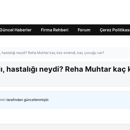
Güncel Haberler
Firma Rehberi
Forum
Çerez Politikas
 hastalığı neydi? Reha Muhtar kaç kez evlendi, kaç çocuğu var?
, hastalığı neydi? Reha Muhtar kaç 
min
tarafından güncellenmiştir.