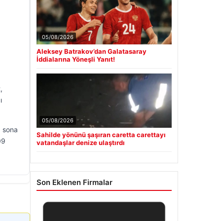
05/08/2026
Aleksey Batrakov’dan Galatasaray
İddialarına Yöneşli Yanıt!
,
ı
05/08/2026
a sona
Sahilde yönünü şaşıran caretta carettayı
09
vatandaşlar denize ulaştırdı
Son Eklenen Firmalar