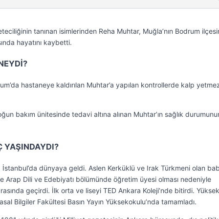
eciliğinin tanınan isimlerinden Reha Muhtar, Muğla’nın Bodrum ilçes
nda hayatını kaybetti.
NEYDİ?
m’da hastaneye kaldırılan Muhtar’a yapılan kontrollerde kalp yetmez
ğun bakım ünitesinde tedavi altına alınan Muhtar’ın sağlık durumunu
Ç YAŞINDAYDI?
stanbul’da dünyaya geldi. Aslen Kerküklü ve Irak Türkmeni olan bab
de Arap Dili ve Edebiyatı bölümünde öğretim üyesi olması nedeniyle
sında geçirdi. İlk orta ve liseyi TED Ankara Koleji’nde bitirdi. Yükse
asal Bilgiler Fakültesi Basın Yayın Yüksekokulu’nda tamamladı.