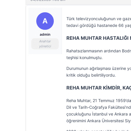
Türk televizyonculuğunun ve gazet
A
tedavi gördüğü hastanede 66 yaşı
admin
REHA MUHTAR HASTALIĞI 
Anahtar
yönetici
Rahatsızlanmasının ardından Bodru
teşhisi konulmuştu.
Durumunun ağırlaşması üzerine yo
kritik olduğu belirtiliyordu.
REHA MUHTAR KİMDİR, KA
Reha Muhtar, 21 Temmuz 1959’da İ
Dil ve Tarih-Coğrafya Fakültesi’n
çocukluğunu İstanbul ve Ankara ara
öğrenimini Ankara Üniversitesi Siy