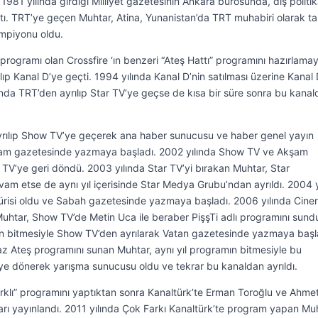
 1981 yılında girdiği Milliyet gazetesinin Ankara bürosunda, dış politi
ptı. TRT’ye geçen Muhtar, Atina, Yunanistan’da TRT muhabiri olarak ta
ampiyonu oldu.
 programı olan Crossfire ‘ın benzeri “Ateş Hattı” programını hazırlama
lıp Kanal D’ye geçti. 1994 yılında Kanal D’nin satılması üzerine Kanal
ında TRT’den ayrılıp Star TV’ye geçse de kısa bir süre sonra bu kana
ayrılıp Show TV’ye geçerek ana haber sunucusu ve haber genel yayın
şam gazetesinde yazmaya başladı. 2002 yılında Show TV ve Akşam
 TV’ye geri döndü. 2003 yılında Star TV’yi bırakan Muhtar, Star
vam etse de aynı yıl içerisinde Star Medya Grubu’ndan ayrıldı. 2004 y
ürisi oldu ve Sabah gazetesinde yazmaya başladı. 2006 yılında Ciner
htar, Show TV’de Metin Uca ile beraber PişşTi adlı programını sund
mın bitmesiyle Show TV’den ayrılarak Vatan gazetesinde yazmaya başl
z Ateş programını sunan Muhtar, aynı yıl programın bitmesiyle bu
ye dönerek yarışma sunucusu oldu ve tekrar bu kanaldan ayrıldı.
rklı” programını yaptıktan sonra Kanaltürk’te Erman Toroğlu ve Ahme
arı yayınlandı. 2011 yılında Çok Farkı Kanaltürk’te program yapan Mu