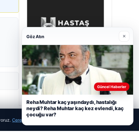
×
Göz Atın
Hastaş Beton
26/05/2026
Güncel Haberler
Reha Muhtar kaç yaşındaydı, hastalığı
neydi? Reha Muhtar kaç kez evlendi, kaç
çocuğu var?
ıyoruz.
Çerez Politikamız
Reddet
Kabul Et