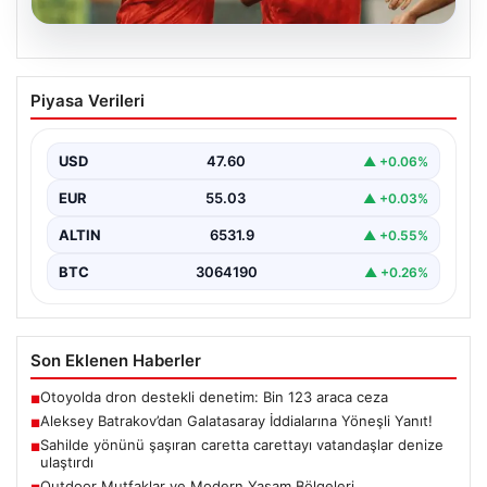
05.08.2026
Aleksey Batrakov’dan Galatasaray
Piyasa Verileri
İddialarına Yöneşli Yanıt!
Son zamanlarda transfer gündeminde önemli yer tutan
genç futbolcu Aleksey Batrakov, adı Galatasaray ile…
USD
47.60
▲ +0.06%
EUR
55.03
▲ +0.03%
ALTIN
6531.9
▲ +0.55%
BTC
3064190
▲ +0.26%
Son Eklenen Haberler
Otoyolda dron destekli denetim: Bin 123 araca ceza
■
Aleksey Batrakov’dan Galatasaray İddialarına Yöneşli Yanıt!
■
Sahilde yönünü şaşıran caretta carettayı vatandaşlar denize
■
ulaştırdı
Outdoor Mutfaklar ve Modern Yaşam Bölgeleri