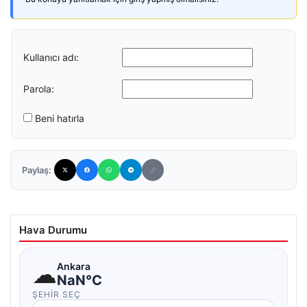
Kullanıcı adı:
Parola:
Beni hatırla
Paylaş:
Hava Durumu
☁
Ankara
NaN°C
ŞEHIR SEÇ