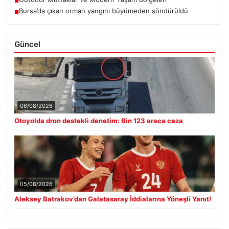
■
Bursa’da çıkan orman yangını büyümeden söndürüldü
■
Güncel
06/08/2026
Otoyolda dron destekli denetim: Bin 123 araca ceza
05/08/2026
Aleksey Batrakov’dan Galatasaray İddialarına Yöneşli Yanıt!